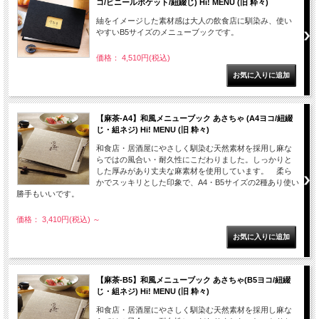
コ/ビニールポケット/紐綴じ) Hi! MENU (旧 粋々)
紬をイメージした素材感は大人の飲食店に馴染み、使い
やすいB5サイズのメニューブックです。
価格： 4,510円(税込)
【麻茶-A4】和風メニューブック あさちゃ (A4ヨコ/紐綴
じ・組ネジ) Hi! MENU (旧 粋々)
和食店・居酒屋にやさしく馴染む天然素材を採用し麻な
らではの風合い・耐久性にこだわりました。しっかりと
した厚みがあり丈夫な麻素材を使用しています。 柔ら
かでスッキリとした印象で、A4・B5サイズの2種あり使い
勝手もいいです。
価格： 3,410円(税込)
～
【麻茶-B5】和風メニューブック あさちゃ(B5ヨコ/紐綴
じ・組ネジ) Hi! MENU (旧 粋々)
和食店・居酒屋にやさしく馴染む天然素材を採用し麻な