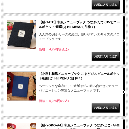
【紬-TATE】和風メニューブック つむぎ-たて (B5/ビニー
ルポケット/紐綴じ) Hi! MENU (旧 粋々)
大人気の 紬シリーズの縦型、使いやすいB5サイズのメニ
ューブックです。
価格： 4,290円(税込)
【小窓】和風メニューブック こまど (A4/ビニールポケッ
ト/紐綴じ) Hi! MENU (旧 粋々)
ベーシックな麻布に、中表紙や紐の組み合わせでカラー
バリエーション豊富なメニューブックです。
価格： 5,280円(税込)
【紬-YOKO-A4】和風メニューブック つむぎ-よこ (A4ヨ