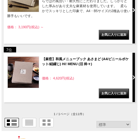
らではの風合い・耐久性にこだわりました。しっかりと
した厚みがあり丈夫な麻素材を使用しています。 柔ら
かでスッキリとした印象で、A4・B5サイズの2種あり使い
勝手もいいです。
価格： 3,190円(税込)
～
7位
【麻窓】和風メニューブック あさまど (A4/ビニールポケ
ット/紐綴じ) Hi! MENU (旧 粋々)
価格： 4,620円(税込)
1 / 1ページ
（全11件）