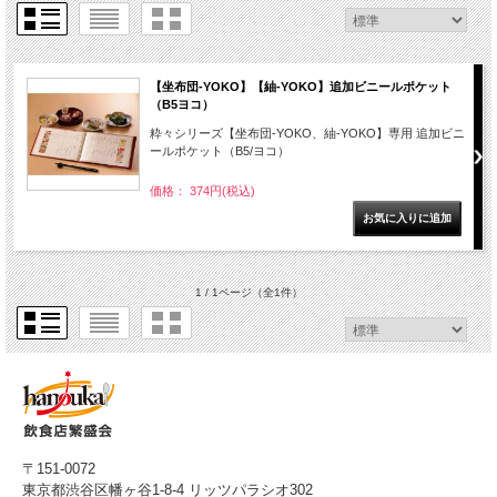
【坐布団-YOKO】【紬-YOKO】追加ビニールポケット
（B5ヨコ）
粋々シリーズ【坐布団-YOKO、紬-YOKO】専用 追加ビニ
ールポケット（B5/ヨコ）
価格： 374円(税込)
1 / 1ページ
（全1件）
〒151-0072
東京都渋谷区幡ヶ谷1-8-4 リッツパラシオ302