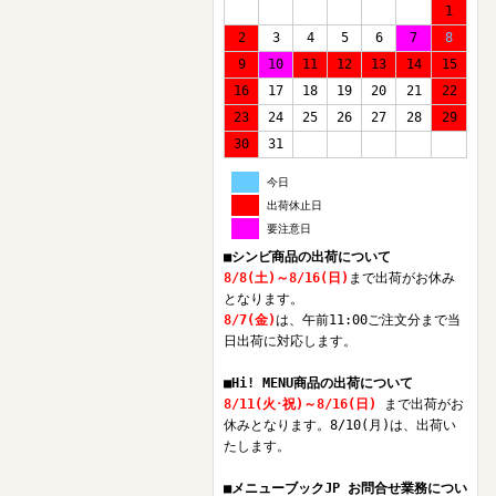
1
2
3
4
5
6
7
8
9
10
11
12
13
14
15
16
17
18
19
20
21
22
23
24
25
26
27
28
29
30
31
今日
出荷休止日
要注意日
■シンビ商品の出荷について
8/8(土)～8/16(日)
まで出荷がお休み
となります。
8/7(金)
は、午前11:00ご注文分まで当
日出荷に対応します。
■Hi! MENU商品の出荷について
8/11(火･祝)～8/16(日)
まで出荷がお
休みとなります。8/10(月)は、出荷い
たします。
■メニューブックJP お問合せ業務につい