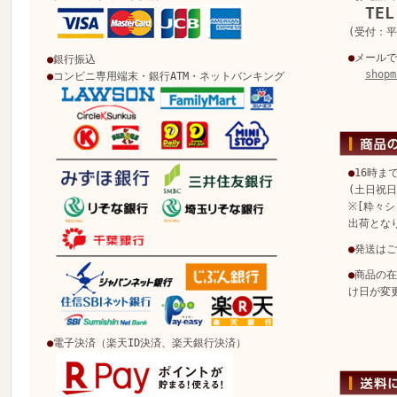
TEL
(受付：平日
●
メールで
●
銀行振込
shopm
●
コンビニ専用端末・銀行ATM・ネットバンキング
●
16時ま
(土日祝
※[粋々シ
出荷とな
●
発送はご
●
商品の在
け日が変
●
電子決済（楽天ID決済、楽天銀行決済）