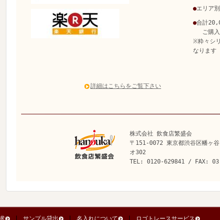
●
エリア別
●
合計20
ご購入で
※粋々シ
なります
詳細はこちらをご覧下さい
株式会社 飲食店繁盛会
〒151-0072 東京都渋谷区幡ヶ谷
オ302
TEL: 0120-629841 / FAX: 03
求
サンプル貸出
名入れについて
ロゴトレースサービス