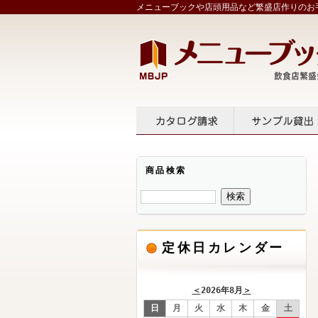
メニューブックや店頭用品など繁盛店作りのお手
カタログ請求
サンプル
商品検索
定休日カレンダー
＜
2026年8月
＞
日
月
火
水
木
金
土