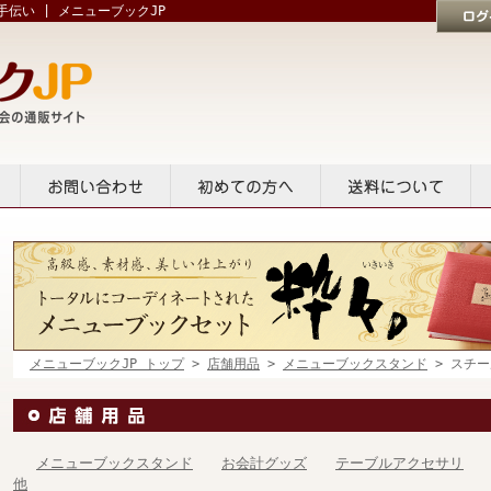
伝い | メニューブックJP
ログイン
貸出
お問い合せ
初めての方へ
送料について
メニューブックJP トップ
>
店舗用品
>
メニューブックスタンド
> スチー
メニューブックスタンド
お会計グッズ
テーブルアクセサリ
他