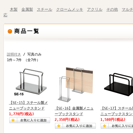
木製
金属製
スチール
クロームメッキ
アクリル
その他
マル
応
商品一覧
説明付き
/ 写真のみ
1件～7件 （全7件）
【SE-15】スチール製メ
ニューブックスタンド
【SE-16】金属製メニュ
【SE-17】スチー
1,770円
(税込)
ーブックスタンド
ニューブックスタン
2,350円
(税込)
1,580円
(税込)