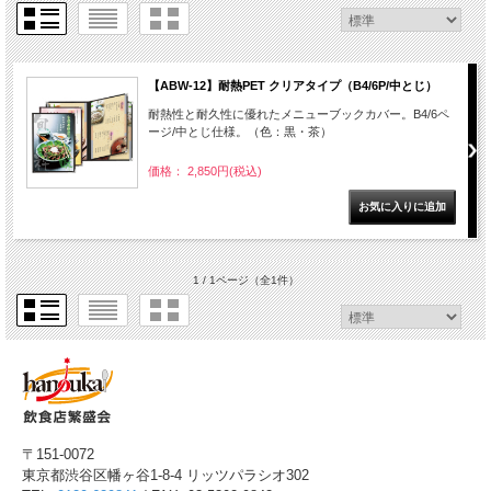
【ABW-12】耐熱PET クリアタイプ（B4/6P/中とじ）
耐熱性と耐久性に優れたメニューブックカバー。B4/6ペ
ージ/中とじ仕様。（色：黒・茶）
価格： 2,850円(税込)
1 / 1ページ
（全1件）
〒151-0072
東京都渋谷区幡ヶ谷1-8-4 リッツパラシオ302