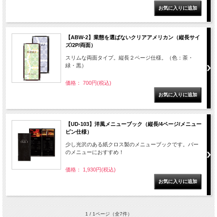
【ABW-2】業態を選ばないクリアアメリカン（縦長サイ
ズ/2P/両面）
スリムな両面タイプ。縦長２ページ仕様。（色：茶・
緑・黒）
価格： 700円(税込)
【UD-103】洋風メニューブック（縦長/4ページ/メニュー
ピン仕様）
少し光沢のある紙クロス製のメニューブックです。バー
のメニューにおすすめ！
価格： 1,930円(税込)
1 / 1ページ
（全7件）