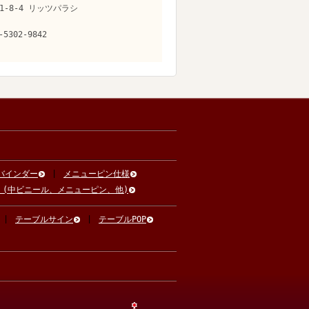
1-8-4 リッツパラシ
-5302-9842
バインダー
メニューピン仕様
 (中ビニール、メニューピン、他)
テーブルサイン
テーブルPOP