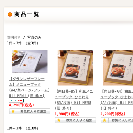
商品一覧
説明付き
/ 写真のみ
1件～3件 （全3件）
【グランレザーフレー
ム】メニューブック
(A4/単ページ/フレーム)
【向日葵-B5】和風メニ
【向日葵-A4】和風
Hi! MENU (旧 粋々)
ューブック ひまわり
ューブック ひまわ
(B5/片面) Hi! MENU
(A4/片面) Hi! ME
4,290円
(税込)
(旧 粋々)
(旧 粋々)
1,980円
(税込)
2,200円
(税込)
1件～3件 （全3件）