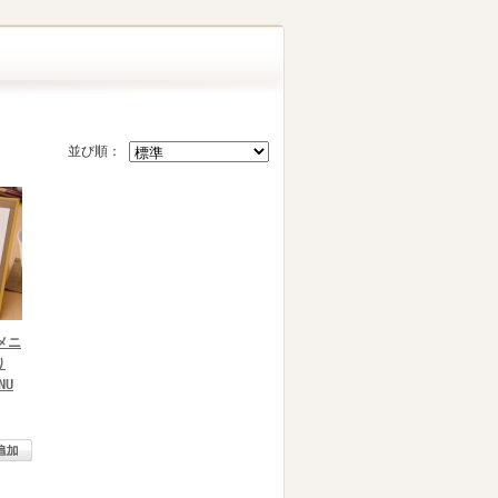
並び順：
メニ
り
NU