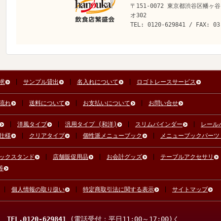
〒151-0072 東京都渋谷区幡ヶ谷
オ302
TEL: 0120-629841 / FAX: 03
求
サンプル貸出
名入れについて
ロゴトレースサービス
流れ
送料について
お支払いについて
お問い合せ
洋風タイプ
汎用タイプ (和洋)
スリムバインダー
レール
仕様
クリアタイプ
個性派メニューブック
メニューブックパーツ
ックスタンド
店舗販促用品
お会計グッズ
テーブルアクセサリ
等
個人情報の取り扱い
特定商取引法に関する表示
サイトマップ
TEL.0120-629841
(電話受付：平日11:00～17:00)く