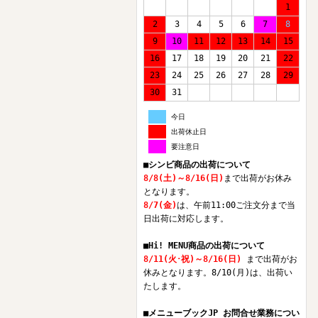
1
2
3
4
5
6
7
8
9
10
11
12
13
14
15
16
17
18
19
20
21
22
23
24
25
26
27
28
29
30
31
今日
出荷休止日
要注意日
■シンビ商品の出荷について
8/8(土)～8/16(日)
まで出荷がお休み
となります。
8/7(金)
は、午前11:00ご注文分まで当
日出荷に対応します。
■Hi! MENU商品の出荷について
8/11(火･祝)～8/16(日)
まで出荷がお
休みとなります。8/10(月)は、出荷い
たします。
■メニューブックJP お問合せ業務につい