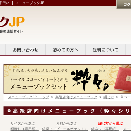
伝い | メニューブックJP
ログイン
貸出
お問い合せ
初めての方へ
送料について
メニューブックJP トップ
>
高級店向けメニューブック
>
綴じ方
> 単ペー
サイズから選ぶ
素材から選ぶ
綴じ方から選ぶ
紐綴じ（専用紙）
紐綴じ（ビニールポケット）
組ネジ（専用紙）
メニ