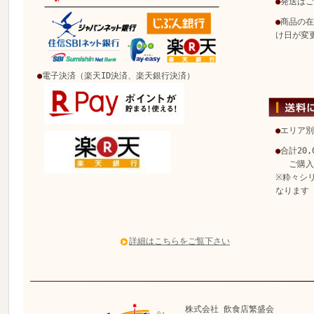
●
発送はご
●
商品の在
け日が変
●
電子決済（楽天ID決済、楽天銀行決済）
●
エリア別
●
合計20
ご購入で
※粋々シ
なります
詳細はこちらをご覧下さい
株式会社 飲食店繁盛会