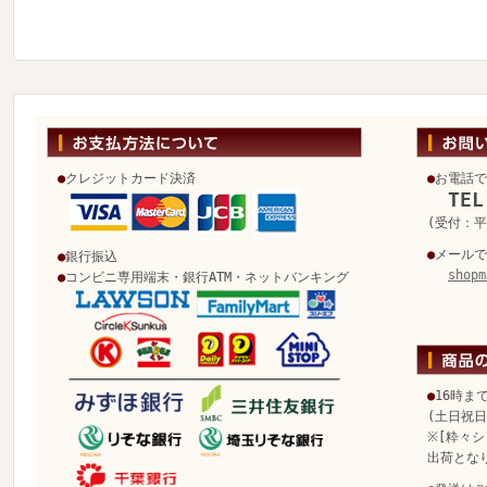
●
クレジットカード決済
●
お電話で
TEL
(受付：平日
●
メールで
●
銀行振込
shopm
●
コンビニ専用端末・銀行ATM・ネットバンキング
●
16時ま
(土日祝
※[粋々シ
出荷とな