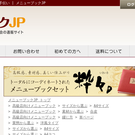
伝い | メニューブックJP
ログイン
貸出
お問い合せ
初めての方へ
送料について
メニューブックJP トップ
>
高級店向けメニューブック
>
サイズから選ぶ
>
A4サイズ
>
高級店向けメニューブック
>
素材から選ぶ
>
合皮
>
高級店向けメニューブック
>
綴じ方
>
単ページ
>
業態から選ぶ
>
洋風タイプ
>
サイズから選ぶ
>
A4サイズ
>
サイズから選ぶ
>
A4ヨコ