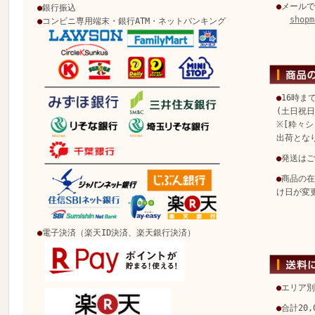
●
メールで
●
銀行振込
shopm
●
コンビニ専用端末・銀行ATM・ネットバンキング
●
16時ま
(土日祝
※[粋々シ
出荷とな
●
発送はご
●
商品の在
け日が変
●
電子決済（楽天ID決済、楽天銀行決済）
●
エリア別
●
合計20