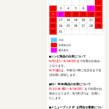
1
2
3
4
5
6
7
8
9
10
11
12
13
14
15
16
17
18
19
20
21
22
23
24
25
26
27
28
29
30
31
今日
出荷休止日
要注意日
■シンビ商品の出荷について
8/8(土)～8/16(日)
まで出荷がお休み
となります。
8/7(金)
は、午前11:00ご注文分まで当
日出荷に対応します。
■Hi! MENU商品の出荷について
8/11(火･祝)～8/16(日)
まで出荷がお
休みとなります。8/10(月)は、出荷い
たします。
■メニューブックJP お問合せ業務につい