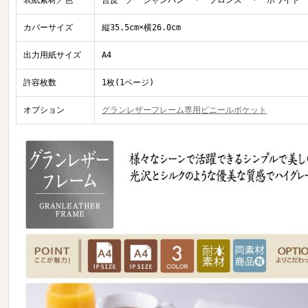
表紙素材／色
合皮 ／ シャンパン ・ ブロンズ ・ ホワイト
カバーサイズ
縦35.5cm×横26.0cm
出力用紙サイズ
A4
許容枚数
1枚(1ページ)
オプション
グランレザーフレーム専用ビニールポケット