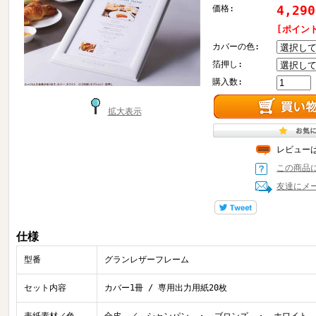
4,29
価格:
[ポイン
カバーの色:
箔押し:
購入数:
拡大表示
レビュー
この商品
友達にメ
仕様
型番
グランレザーフレーム
セット内容
カバー1冊 / 専用出力用紙20枚