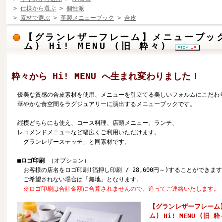
>
仕様から選ぶ
>
個性派
>
素材で選ぶ
>
革製メニューブック
>
合皮
【グランレザーフレーム】メニューブック
ム) Hi! MENU (旧 粋々)
粋々から Hi! MENU へ生まれ変わりました！
優美な質感の合皮素材を使用、メニューを引立てる美しいフォルムにこだわ
華やかな食空間をラグジュアリーに演出するメニューブックです。
縦横どちらにも使え、コース料理、店頭メニュー、ランチ、
レコメンドメニューなど幅広くご利用いただけます。
「グランレザーステッチ」と同素材です。
■ロゴ印刷
（オプション）
お客様の店名をロゴ印刷(箔押し印刷 / 28,600円～)することができま
ご希望されない場合は「無地」となります。
※ロゴ印刷は合計金額に合算されませんので、追ってご連絡いたします。
【グランレザーフレーム】
ム) Hi! MENU (旧 粋