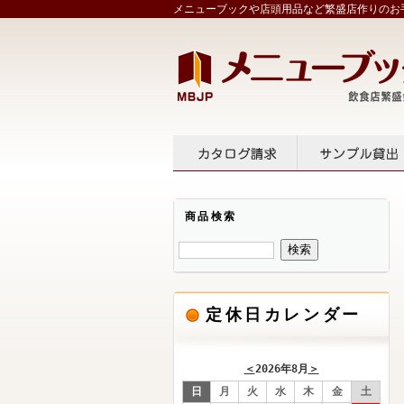
メニューブックや店頭用品など繁盛店作りのお手
カタログ請求
サンプル
商品検索
定休日カレンダー
＜
2026年8月
＞
日
月
火
水
木
金
土