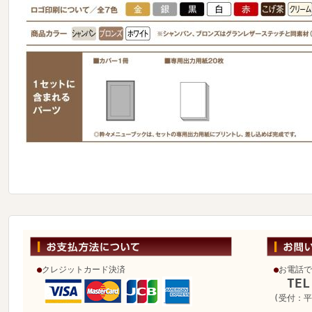
●
クレジットカード決済
●
お電話で
TEL
(受付：平日