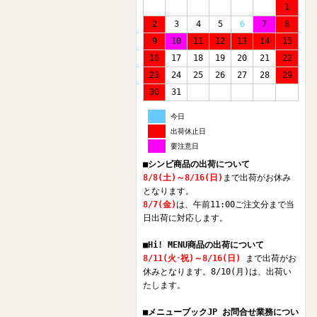
1
2
3
4
5
6
7
8
9
10
11
12
13
14
15
16
17
18
19
20
21
22
23
24
25
26
27
28
29
30
31
今日
出荷休止日
要注意日
■シンビ商品の出荷について
8/8(土)～8/16(日)
まで出荷がお休み
となります。
8/7(金)
は、午前11:00ご注文分まで当
日出荷に対応します。
■Hi! MENU商品の出荷について
8/11(火･祝)～8/16(日)
まで出荷がお
休みとなります。8/10(月)は、出荷い
たします。
■メニューブックJP お問合せ業務につい