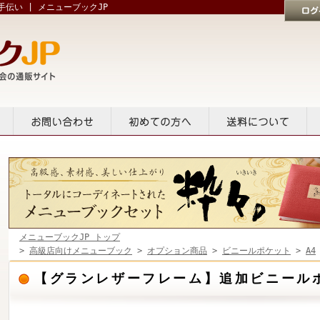
伝い | メニューブックJP
ログイン
貸出
お問い合せ
初めての方へ
送料について
メニューブックJP トップ
>
高級店向けメニューブック
>
オプション商品
>
ビニールポケット
>
A4
【グランレザーフレーム】追加ビニール