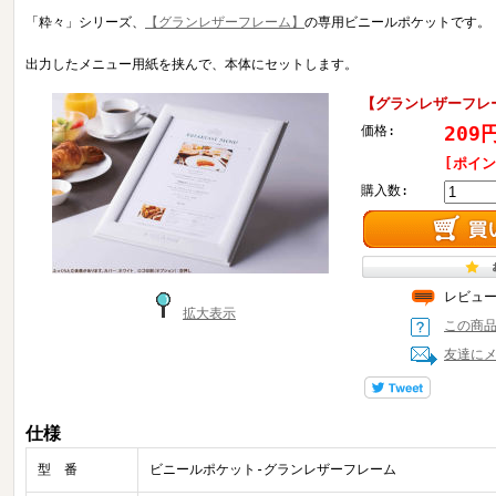
「粋々」シリーズ、
【グランレザーフレーム】
の専用ビニールポケットです。
出力したメニュー用紙を挟んで、本体にセットします。
【グランレザーフレ
209
価格:
[ポイン
購入数:
レビュ
拡大表示
この商
友達に
仕様
型 番
ビニールポケット-グランレザーフレーム