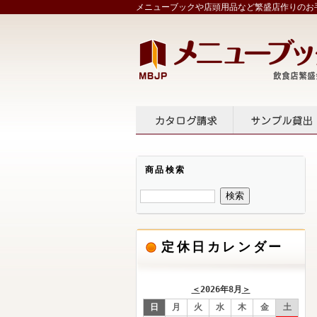
メニューブックや店頭用品など繁盛店作りのお手
カタログ請求
サンプル
商品検索
定休日カレンダー
＜
2026年8月
＞
日
月
火
水
木
金
土