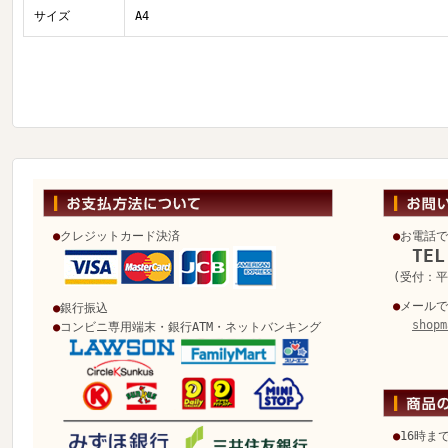
サイズ
A4
●
クレジットカード決済
●
お電話で
TEL
(受付：平日
●
メールで
●
銀行振込
shopm
●
コンビニ専用端末・銀行ATM・ネットバンキング
●
16時ま