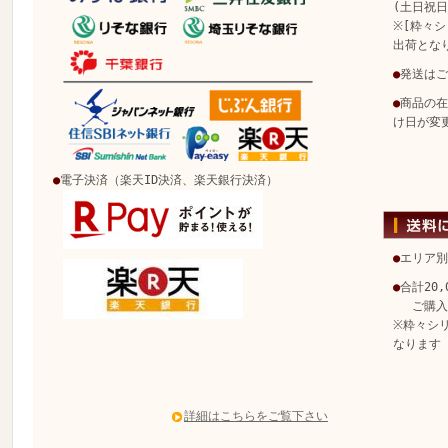
(土日祝
※[粋々シ
出荷とな
●
発送はご
●
商品の在
け日が変
●
電子決済（楽天ID決済、楽天銀行決済）
●
エリア別
●
合計20
ご購入で
※粋々シ
なります
詳細はこちらをご覧下さい