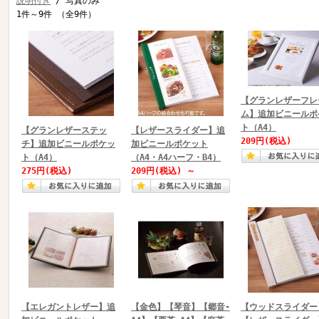
説明付き
/ 写真のみ
1件～9件 （全9件）
【グランレザーフレ
ム】追加ビニールポ
ト（A4）
【グランレザーステッ
【レザースライダー】追
209円
(税込)
チ】追加ビニールポケッ
加ビニールポケット
ト（A4）
（A4・A4ハーフ・B4）
275円
(税込)
209円
(税込)
～
【エレガントレザー】追
【金色】【琴音】【郷音-
【ウッドスライダー