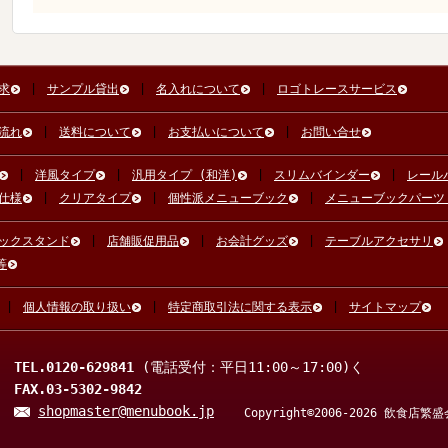
求
サンプル貸出
名入れについて
ロゴトレースサービス
流れ
送料について
お支払いについて
お問い合せ
洋風タイプ
汎用タイプ (和洋)
スリムバインダー
レール
仕様
クリアタイプ
個性派メニューブック
メニューブックパーツ
ックスタンド
店舗販促用品
お会計グッズ
テーブルアクセサリ
等
個人情報の取り扱い
特定商取引法に関する表示
サイトマップ
TEL.0120-629841
(電話受付：平日11:00～17:00)く
FAX.03-5302-9842
shopmaster@menubook.jp
Copyright©2006-2026 飲食店繁盛会