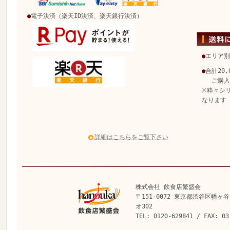
●
電子決済（楽天ID決済、楽天銀行決済）
●
エリア別
●
合計20
ご購入で
※粋々シ
なります
詳細はこちらをご覧下さい
株式会社 飲食店繁盛会
〒151-0072 東京都渋谷区幡ヶ谷
オ302
TEL: 0120-629841 / FAX: 03