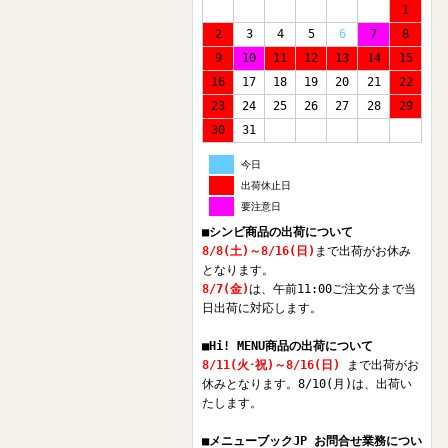
1
2
3
4
5
6
7
8
9
10
11
12
13
14
15
16
17
18
19
20
21
22
23
24
25
26
27
28
29
30
31
今日
出荷休止日
要注意日
■シンビ商品の出荷について
8/8(土)～8/16(日)
まで出荷がお休み
となります。
8/7(金)
は、午前11:00ご注文分まで当
日出荷に対応します。
■Hi! MENU商品の出荷について
8/11(火･祝)～8/16(日)
まで出荷がお
休みとなります。8/10(月)は、出荷い
たします。
■メニューブックJP お問合せ業務につい