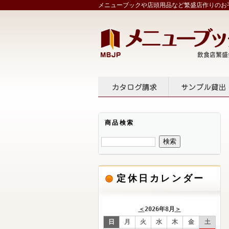
メニューブックや店頭用品など繁盛店作りのお手
カタログ請求
サンプル
商品検索
定休日カレンダー
＜
2026年8月
＞
日
月
火
水
木
金
土