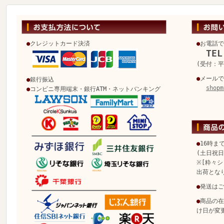
●
クレジットカード決済
●
お電話で
TEL
(受付：平日
●
メールで
●
銀行振込
shopm
●
コンビニ専用端末・銀行ATM・ネットバンキング
●
16時ま
(土日祝
※[粋々シ
出荷とな
●
発送はご
●
商品の在
け日が変