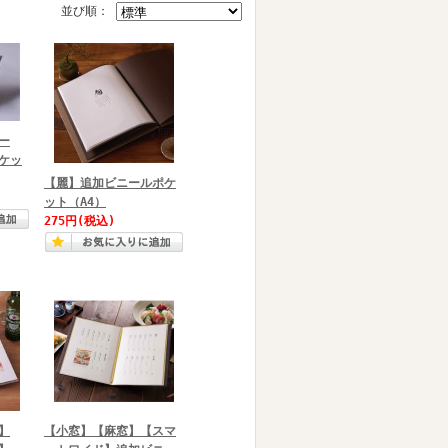
並び順：
ー
ケッ
【麗】追加ビニールポケ
ット（A4）
275円
(税込)
】
【小窓】【麻窓】【スマ