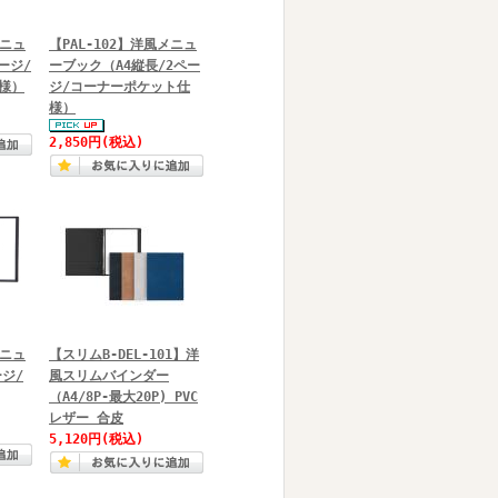
メニュ
【PAL-102】洋風メニュ
ージ/
ーブック（A4縦長/2ペー
様）
ジ/コーナーポケット仕
様）
2,850円
(税込)
メニュ
【スリムB-DEL-101】洋
ージ/
風スリムバインダー
（A4/8P‐最大20P) PVC
レザー 合皮
5,120円
(税込)