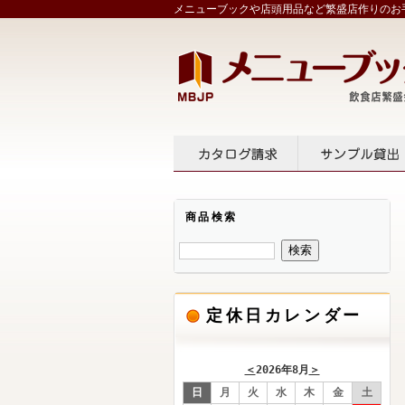
メニューブックや店頭用品など繁盛店作りのお手
カタログ請求
サンプル
商品検索
定休日カレンダー
＜
2026年8月
＞
日
月
火
水
木
金
土