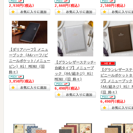
2,930円
(税込)
2,660円
(税込)
2,580円
(税込)
【ダリアハーフ】メニュ
ーブック (A4ハーフ/ビ
ニールポケット/メニュー
【グランレザーステッチ-
ピン) Hi! MENU (旧
台紙タイプ】メニューブ
【グランレザーステ
粋々)
ック (A4/組ネジ) Hi!
ビニールポケットタ
MENU (旧 粋々)
プ】メニューブック
3,850円
(税込)
(A4/組ネジ) Hi! 
6,490円
(税込)
(旧 粋々)
6,490円
(税込)