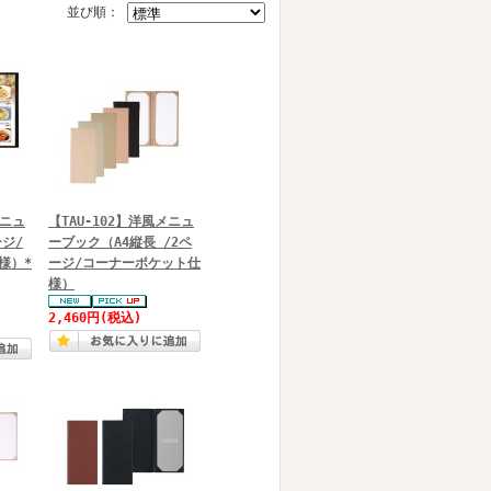
並び順：
メニュ
【TAU-102】洋風メニュ
ージ/
ーブック（A4縦長 /2ペ
様）*
ージ/コーナーポケット仕
様）
2,460円
(税込)