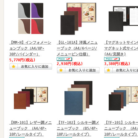
【MM-H】インフォメーシ
【GL-101A】洋風メニュ
【マグネットサイン
ョンブック（A4/8P-
ーブック（A4/4ページ/
マグネット式サイン
30P/バインダー）
メニューピン仕様）
(A4/見開き)
5,770円
(税込)
2,930円
(税込)
3,380円
(税込)
【RM-101】レザー調メニ
【TF-102】シルキー調メ
【TF-101】シルキ
ューブック （A4/4P-
ニューブック （B5/4P-
ニューブック （A4/
10P/レールタイプ）
10P/レールタイプ）
10P/レールタイプ