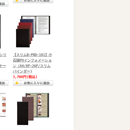
Uシリ
【スリムB-PRD-101】小
石頭PUインフォメーショ
ーナー
ン（A4/8P‐26P/スリム
バインダー)
3,700円
(税込)