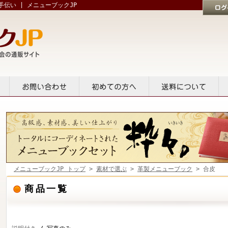
伝い | メニューブックJP
ログイン
貸出
お問い合せ
初めての方へ
送料について
メニューブックJP トップ
>
素材で選ぶ
>
革製メニューブック
> 合皮
商品一覧