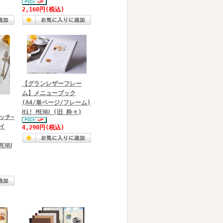
2,160円
(税込)
【グランレザーフレー
ム】メニューブック
(A4/単ページ/フレーム)
Hi! MENU (旧 粋々)
ッチ-
イ
4,290円
(税込)
MENU