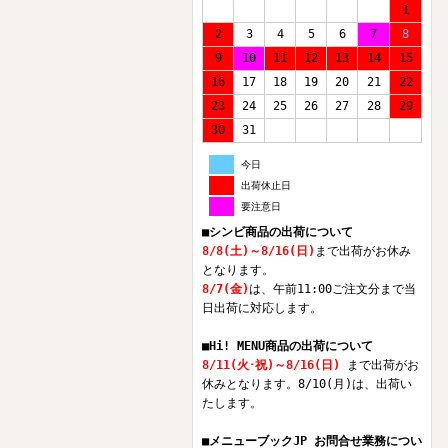
1
2
3
4
5
6
7
8
9
10
11
12
13
14
15
16
17
18
19
20
21
22
23
24
25
26
27
28
29
30
31
今日
出荷休止日
要注意日
■シンビ商品の出荷について
8/8(土)～8/16(日)
まで出荷がお休み
となります。
8/7(金)
は、午前11:00ご注文分まで当
日出荷に対応します。
■Hi! MENU商品の出荷について
8/11(火･祝)～8/16(日)
まで出荷がお
休みとなります。8/10(月)は、出荷い
たします。
■メニューブックJP お問合せ業務につい