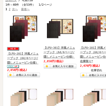
説明付き
/ 写真のみ
1件～40件 （全53件） 1/2ページ
1
2
次へ
最後へ
【LPU-301】洋風メニュ
【LPU-101】洋風
ーブック（A4/4ページ/
ーブック（A4/4ペ
【LPU-201】洋風メニュ
隠しメニューピン仕様）
隠しメニューピン仕
ーブック（A4/4ページ/
2,850円
(税込)
在庫限り*
隠しメニューピン仕様）
2,470円
(税込)
2,850円
(税込)
在庫切れ