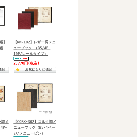
帳】
【RM-102】レザー調メニ
帳
ューブック （B5/4P-
10P/レールタイプ）
2,770円
(税込)
ー調メ
【CORK-302】コルク調メ
4P-
ニューブック（B5/4ペー
）
ジ/メニューピン）