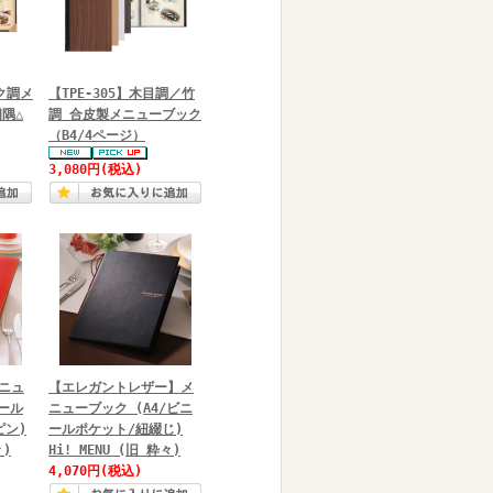
ルク調メ
【TPE-305】木目調／竹
四隅△
調 合皮製メニューブック
（B4/4ページ）
3,080円
(税込)
ニュ
【エレガントレザー】メ
ニール
ニューブック (A4/ビニ
ピン)
ールポケット/紐綴じ)
々)
Hi! MENU (旧 粋々)
4,070円
(税込)