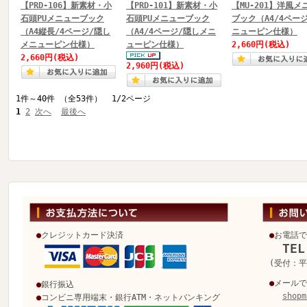
【PRD-106】新素材・小
【PRD-101】新素材・小
【MU-201】洋風メ
石頭PUメニューブック
石頭PUメニューブック
ブック（A4/4ペー
（A4縦長/4ページ/隠し
（A4/4ページ/隠しメニ
ニューピン仕様）
メニューピン仕様）
ューピン仕様）
2,660円
(税込)
2,660円
(税込)
2,960円
(税込)
1件～40件 （全53件） 1/2ページ
1
2
次へ
最後へ
●
クレジットカード決済
●
お電話で
TEL
(受付：平日
●
メールで
●
銀行振込
shopm
●
コンビニ専用端末・銀行ATM・ネットバンキング