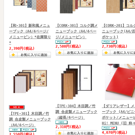
【和-301】新和風メニュ
【CORK-301】コルク調メ
【CORK-201】コ
ーブック（A4/4ページ/
ニューブック（A4/4ペー
ニューブック(A4/
メニューピン）*在庫限り
ジ/メニューピン）
ポケット)
*
2,580円
(税込)
2,730円
(税込)
2,390円
(税込)
【TPE-304】木目調／竹
【ダリアレザー】メ
調 合皮製メニューブック
ーブック (A4/ビ
【TPE-301】木目調／竹
（縦長/4ページ）
ポケット/メニュー
調 合皮製メニューブック
Hi! MENU (旧 粋
（A4/4ページ）
2,310円
(税込)
4,070円
(税込)
2,550円
(税込)