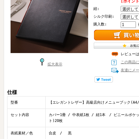
[ポイント
紐:
シルク印刷:
購入数:
レビュー
この商品
拡大表示
友達にメ
仕様
型番
【エレガントレザー】高級店向けメニューブック(A4
セット内容
カバー1冊 / 中表紙1枚 / 紐1本 / ビニールポケ
ト)20枚
表紙素材／色
合皮 / 黒