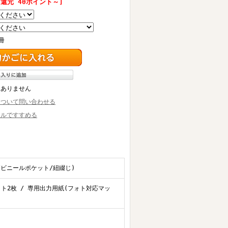
還元 40ポイント～]
冊
はありません
について問い合わせる
ールですすめる
/ビニールポケット/紐綴じ)
ット2枚 / 専用出力用紙(フォト対応マッ