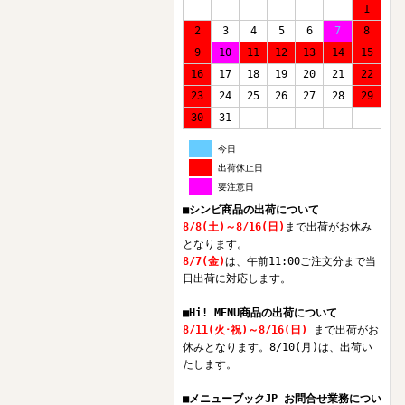
1
2
3
4
5
6
7
8
9
10
11
12
13
14
15
16
17
18
19
20
21
22
23
24
25
26
27
28
29
30
31
今日
出荷休止日
要注意日
■シンビ商品の出荷について
8/8(土)～8/16(日)
まで出荷がお休み
となります。
8/7(金)
は、午前11:00ご注文分まで当
日出荷に対応します。
■Hi! MENU商品の出荷について
8/11(火･祝)～8/16(日)
まで出荷がお
休みとなります。8/10(月)は、出荷い
たします。
■メニューブックJP お問合せ業務につい