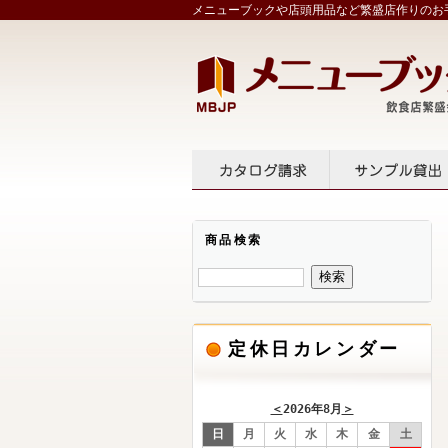
メニューブックや店頭用品など繁盛店作りのお手
カタログ請求
サンプル
商品検索
定休日カレンダー
＜
2026年8月
＞
日
月
火
水
木
金
土