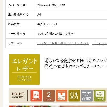
カバーサイズ
縦33.5cm×横23.5cm
出力用紙サイズ
A4
許容枚数
4枚(16ページ)
ページ開き方
右綴じ右開き,左綴じ左開き
オプション
エレガントレザー専用ビニールポケット
【エレガン