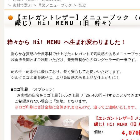
>
素材で選ぶ
>
革製メニューブック
>
合皮
【エレガントレザー】メニューブック (
綴じ) Hi! MENU (旧 粋々)
粋々から Hi! MENU へ生まれ変わりました！
滑らかな質感の合皮素材で仕上げたエレガントで高級感のあるメニューブッ
和食洋食問わずご利用いただけ、発売当初からのロングセラーの一冊です。
耐久性・耐水性に優れており、長く安心してお使いいただけます。
シルクロゴ印刷を施せば、より高級感のある上品な仕上がりに！
■ロゴ印刷
（オプション）
お客様の店名をロゴ印刷(シルク印刷 / 26,400円～)することができま
ご希望されない場合は「無地」となります。
※ロゴ印刷は合計金額に合算されませんので、追ってご連絡いたします。
【エレガントレザー】メニ
綴じ) Hi! MENU (旧
4,07
価格: