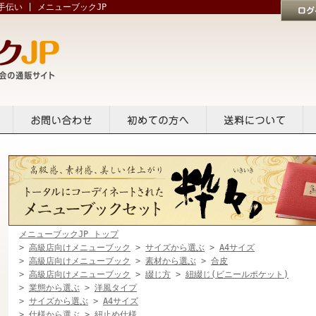
伝い | メニューブックJP
ログイン
貸出
お問い合せ
初めての方へ
送料について
メニューブックJP トップ
>
高級店向けメニューブック
>
サイズから選ぶ
>
A4サイズ
>
高級店向けメニューブック
>
素材から選ぶ
>
合皮
>
高級店向けメニューブック
>
綴じ方
>
紐綴じ(ビニールポケット)
>
業態から選ぶ
>
洋風タイプ
>
サイズから選ぶ
>
A4サイズ
>
仕様から選ぶ
>
紐止め仕様