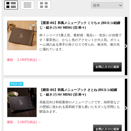
【栗茶-B5】和風メニューブック くりちゃ (B5ヨコ/紐綴
じ・組ネジ) Hi! MENU (旧 粋々)
粋々シリーズ1番人気、素材感・風合い・色合いが自慢で
す！栗茶色に、からし色のアクセントが大人気。ボリュ
ーム感のある厚手の布クロスで作られ、耐水性、耐久性
に優れています。
価格： 3,190円(税込)
～
PICK UP
【郷音-B5】和風メニューブック さとね (B5ヨコ/紐綴
じ・組ネジ) Hi! MENU (旧 粋々)
高級店向け和紙素材のメニューブックです。純和室など
の壁紙に使われる黒和紙で落ち着いたモダンな空間にも
馴染みます。
価格： 3,190円(税込)
～