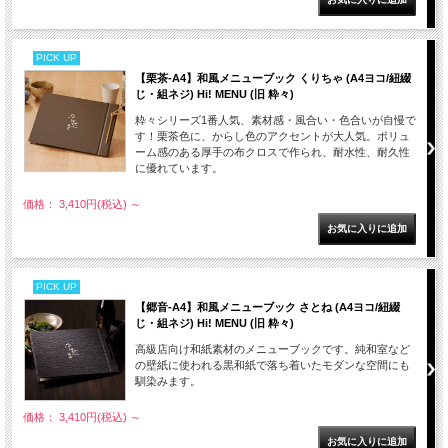
PICK UP
【栗茶-A4】和風メニューブック くりちゃ (A4ヨコ/紐綴
じ・組ネジ) Hi! MENU (旧 粋々)
粋々シリーズ1番人気、素材感・風合い・色合いが自慢で
す！栗茶色に、からし色のアクセントが大人気。ボリュ
ーム感のある厚手の布クロスで作られ、耐水性、耐久性
に優れています。
価格： 3,410円(税込)
～
PICK UP
【郷音-A4】和風メニューブック さとね (A4ヨコ/紐綴
じ・組ネジ) Hi! MENU (旧 粋々)
高級店向け和紙素材のメニューブックです。純和室など
の壁紙に使われる黒和紙で落ち着いたモダンな空間にも
馴染みます。
価格： 3,410円(税込)
～