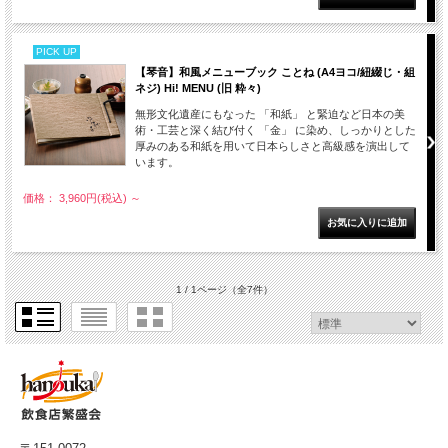
PICK UP
【琴音】和風メニューブック ことね (A4ヨコ/紐綴じ・組
ネジ) Hi! MENU (旧 粋々)
無形文化遺産にもなった 「和紙」 と緊迫など日本の美
術・工芸と深く結び付く 「金」 に染め、しっかりとした
厚みのある和紙を用いて日本らしさと高級感を演出して
います。
価格： 3,960円(税込)
～
1 / 1ページ
（全7件）