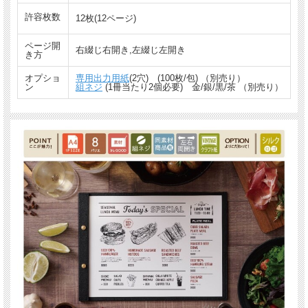
許容枚数
12枚(12ページ)
ページ開
右綴じ右開き,左綴じ左開き
き方
オプショ
専用出力用紙
(2穴) (100枚/包) （別売り）
ン
組ネジ
(1冊当たり2個必要) 金/銀/黒/茶 （別売り）