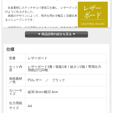
合皮素材にステッチやコバ塗加工を施し、レザーグッズ
のように仕上げました。
表紙のデザインによって、和洋を問わず幅広く活躍出来
るメニューブックです。
縦横両方向・左右両開きでも使えるので、和食洋食を問
わず幅広くお使えいただけます。
▼ 商品説明の続きを見る ▼
シンプルで他のメニューブックとの組み合わせ商品としてもおすすめです。
■ロゴ印刷
（オプション）
お客様の店名をロゴ印刷(シルク印刷 / 26,400円～)することができます。
仕様
ご希望されない場合は「無地」となります。
※ロゴ印刷は合計金額に合算されませんので、追ってご連絡いたします。
型番
レザーボード
セット内
レザーボード1冊 / 留板1本 / 組ネジ2個 / 専用出力
容
用紙(2穴)20枚
表紙素材
PUレザー ／ ブラック
／色
カバーサ
縦30.9cm×横22.4cm
イズ
出力用紙
A4
サイズ