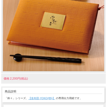
価格:2,200円(税込)
商品説明
「粋々」シリーズ、
【坐布団-YOKO(B5)】
の専用出力用紙です。