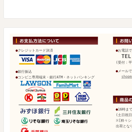
●
クレジットカード決済
●
お電話で
TEL
(受付：平日
●
メールで
●
銀行振込
shopm
●
コンビニ専用端末・銀行ATM・ネットバンキング
●
16時ま
(土日祝
※[粋々シ
出荷とな