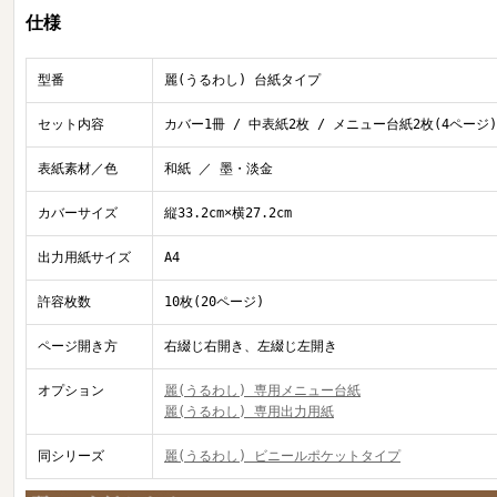
仕様
型番
麗(うるわし) 台紙タイプ
セット内容
カバー1冊 / 中表紙2枚 / メニュー台紙2枚(4ページ)
表紙素材／色
和紙 ／ 墨・淡金
カバーサイズ
縦33.2cm×横27.2cm
出力用紙サイズ
A4
許容枚数
10枚(20ページ)
ページ開き方
右綴じ右開き、左綴じ左開き
オプション
麗(うるわし) 専用メニュー台紙
麗(うるわし) 専用出力用紙
同シリーズ
麗(うるわし) ビニールポケットタイプ