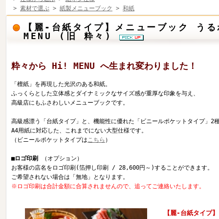
>
素材で選ぶ
>
紙製メニューブック
>
和紙
【麗-台紙タイプ】メニューブック うるわ
MENU (旧 粋々)
粋々から Hi! MENU へ生まれ変わりました！
「檀紙」を再現した光沢のある和紙。
ふっくらとした立体感とダイナミックなサイズ感が重厚な印象を与え、
高級店にもふさわしいメニューブックです。
高級感漂う「台紙タイプ」と、機能性に優れた「ビニールポケットタイプ」2
A4用紙に対応した、これまでにない大型仕様です。
（ビニールポケットタイプは
こちら
）
■ロゴ印刷
（オプション）
お客様の店名をロゴ印刷(箔押し印刷 / 28,600円～)することができます。
ご希望されない場合は「無地」となります。
※ロゴ印刷は合計金額に合算されませんので、追ってご連絡いたします。
【麗-台紙タイプ】