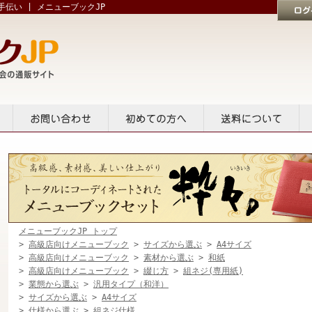
伝い | メニューブックJP
ログイン
貸出
お問い合せ
初めての方へ
送料について
メニューブックJP トップ
>
高級店向けメニューブック
>
サイズから選ぶ
>
A4サイズ
>
高級店向けメニューブック
>
素材から選ぶ
>
和紙
>
高級店向けメニューブック
>
綴じ方
>
組ネジ(専用紙)
>
業態から選ぶ
>
汎用タイプ（和洋）
>
サイズから選ぶ
>
A4サイズ
>
仕様から選ぶ
>
組ネジ仕様