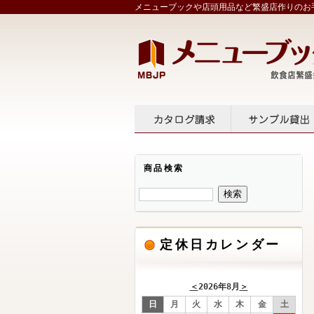
メニューブックや店頭用品など繁盛店作りのお手
カタログ請求
サンプル
商品検索
定休日カレンダー
＜
2026年8月
＞
日
月
火
水
木
金
土