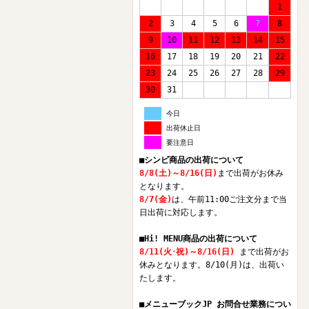
1
2
3
4
5
6
7
8
9
10
11
12
13
14
15
16
17
18
19
20
21
22
23
24
25
26
27
28
29
30
31
今日
出荷休止日
要注意日
■シンビ商品の出荷について
8/8(土)～8/16(日)
まで出荷がお休み
となります。
8/7(金)
は、午前11:00ご注文分まで当
日出荷に対応します。
■Hi! MENU商品の出荷について
8/11(火･祝)～8/16(日)
まで出荷がお
休みとなります。8/10(月)は、出荷い
たします。
■メニューブックJP お問合せ業務につい