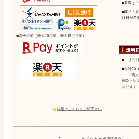
●
発送はご
●
商品の在
け日が変
●
電子決済（楽天ID決済、楽天銀行決済）
●
エリア別
●
合計20
ご購入で
※粋々シ
なります
詳細はこちらをご覧下さい