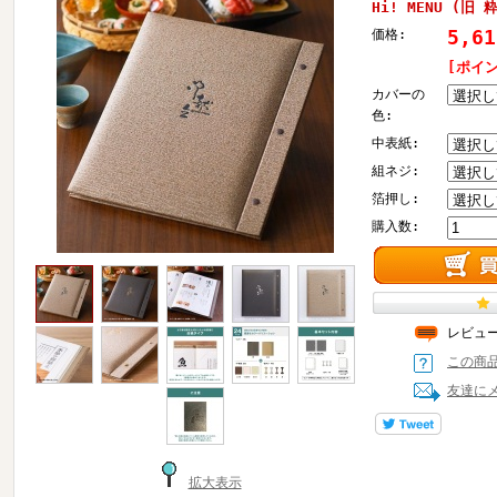
Hi! MENU (旧 
5,6
価格:
[ポイ
カバーの
色:
中表紙:
組ネジ:
箔押し:
購入数:
レビュ
この商
友達に
拡大表示