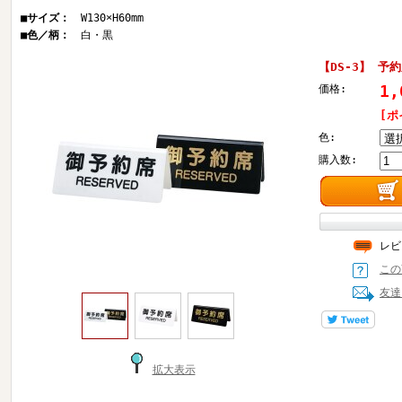
■サイズ：
W130×H60mm
■色／柄：
白・黒
【DS-3】 予
1,
価格:
[ポ
色:
購入数:
レビ
この
友達
拡大表示