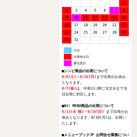
1
2
3
4
5
6
7
8
9
10
11
12
13
14
15
16
17
18
19
20
21
22
23
24
25
26
27
28
29
30
31
今日
出荷休止日
要注意日
■シンビ商品の出荷について
8/8(土)～8/16(日)
まで出荷がお休み
となります。
8/7(金)
は、午前11:00ご注文分まで当
日出荷に対応します。
■Hi! MENU商品の出荷について
8/11(火･祝)～8/16(日)
まで出荷がお
休みとなります。8/10(月)は、出荷い
たします。
■メニューブックJP お問合せ業務につい