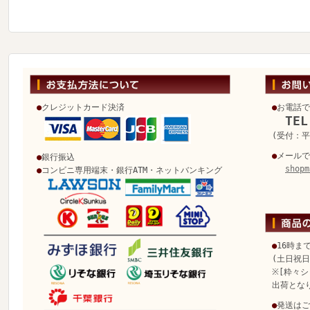
●
クレジットカード決済
●
お電話で
TEL
(受付：平日
●
メールで
●
銀行振込
shopm
●
コンビニ専用端末・銀行ATM・ネットバンキング
●
16時ま
(土日祝
※[粋々シ
出荷とな
●
発送はご