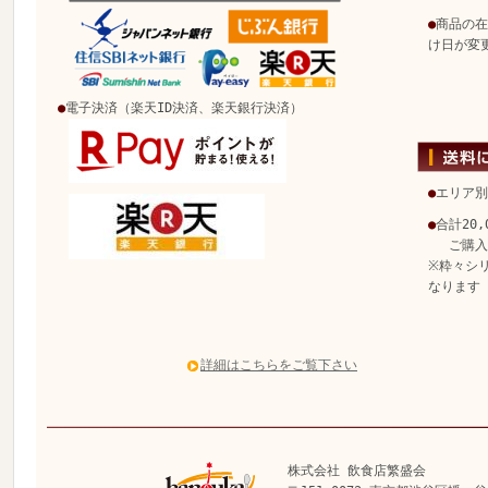
●
商品の在
け日が変
●
電子決済（楽天ID決済、楽天銀行決済）
●
エリア別
●
合計20
ご購入で
※粋々シ
なります
詳細はこちらをご覧下さい
株式会社 飲食店繁盛会