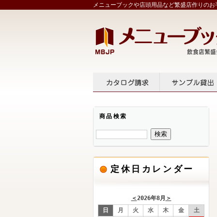
メニューブックや店頭用品など繁盛店作りのお手
カタログ請求
サンプル
商品検索
定休日カレンダー
＜
2026年8月
＞
日
月
火
水
木
金
土