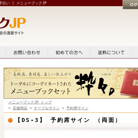
伝い | メニューブックJP
ログイン
貸出
お問い合せ
初めての方へ
送料について
メニューブックJP トップ
>
店舗用品
>
テーブルサイン
>
予約席サイン
【DS-3】 予約席サイン （両面）