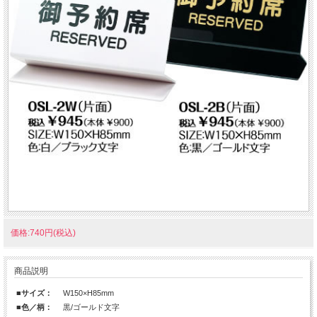
価格:740円(税込)
商品説明
■サイズ：
W150×H85mm
■色／柄：
黒/ゴールド文字