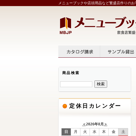
メニューブックや店頭用品など繁盛店作りのお手
カタログ請求
サンプル
商品検索
定休日カレンダー
＜
2026年8月
＞
日
月
火
水
木
金
土