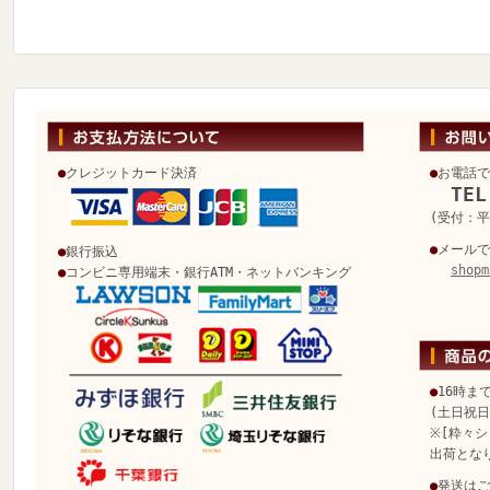
●
クレジットカード決済
●
お電話で
TEL
(受付：平日
●
メールで
●
銀行振込
shopm
●
コンビニ専用端末・銀行ATM・ネットバンキング
●
16時ま
(土日祝
※[粋々シ
出荷とな
●
発送はご