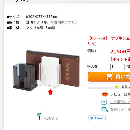
■サイズ：
W102×D77×H113mm
■色／柄：
透明アクリル、
半透明黒アクリル
■素 材：
アクリル製 5mm厚
【OST-3W】 ナプキ
リル）
2,56
価格:
[ポイント
購入数:
個
レビューは
この商品に
友達にメー
拡大表示