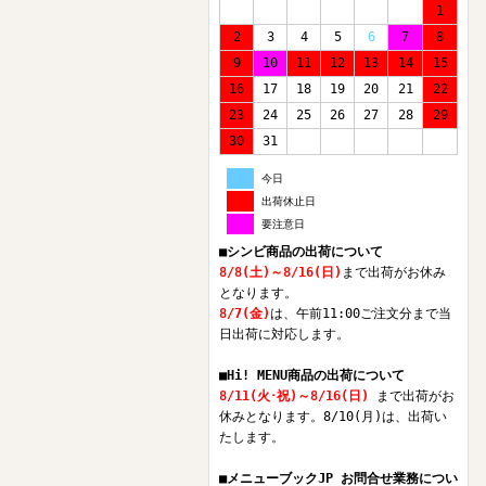
1
2
3
4
5
6
7
8
9
10
11
12
13
14
15
16
17
18
19
20
21
22
23
24
25
26
27
28
29
30
31
今日
出荷休止日
要注意日
■シンビ商品の出荷について
8/8(土)～8/16(日)
まで出荷がお休み
となります。
8/7(金)
は、午前11:00ご注文分まで当
日出荷に対応します。
■Hi! MENU商品の出荷について
8/11(火･祝)～8/16(日)
まで出荷がお
休みとなります。8/10(月)は、出荷い
たします。
■メニューブックJP お問合せ業務につい