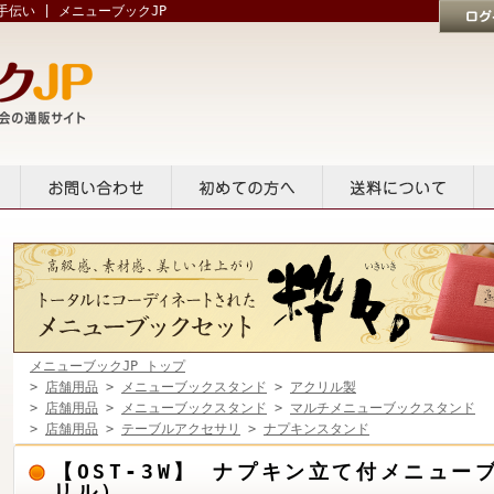
伝い | メニューブックJP
ログイン
貸出
お問い合せ
初めての方へ
送料について
メニューブックJP トップ
>
店舗用品
>
メニューブックスタンド
>
アクリル製
>
店舗用品
>
メニューブックスタンド
>
マルチメニューブックスタンド
>
店舗用品
>
テーブルアクセサリ
>
ナプキンスタンド
【OST-3W】 ナプキン立て付メニュ
リル）