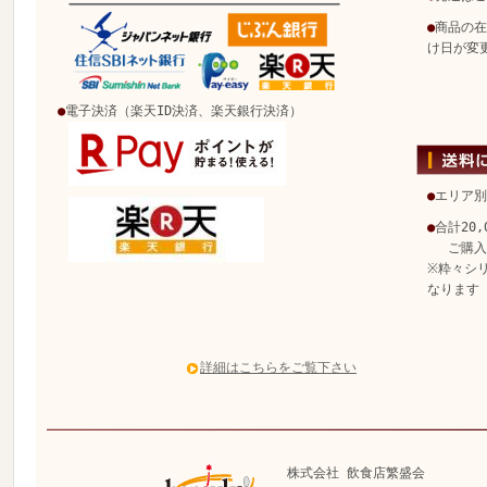
●
商品の在
け日が変
●
電子決済（楽天ID決済、楽天銀行決済）
●
エリア別
●
合計20
ご購入で
※粋々シ
なります
詳細はこちらをご覧下さい
株式会社 飲食店繁盛会