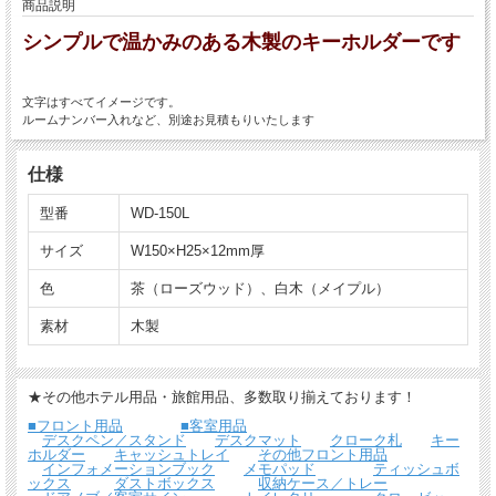
商品説明
シンプルで温かみのある木製のキーホルダーです
文字はすべてイメージです。
ルームナンバー入れなど、別途お見積もりいたします
仕様
型番
WD-150L
サイズ
W150×H25×12mm厚
色
茶（ローズウッド）、白木（メイプル）
素材
木製
★その他ホテル用品・旅館用品、多数取り揃えております！
■フロント用品
■客室用品
デスクペン／スタンド
デスクマット
クローク札
キー
ホルダー
キャッシュトレイ
その他フロント用品
インフォメーションブック
メモパッド
ティッシュボ
ックス
ダストボックス
収納ケース／トレー