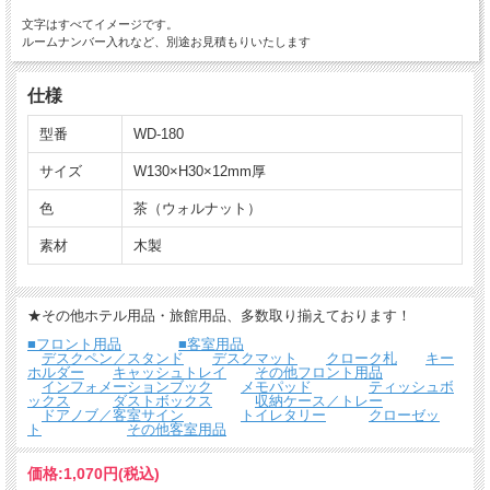
文字はすべてイメージです。
ルームナンバー入れなど、別途お見積もりいたします
仕様
型番
WD-180
サイズ
W130×H30×12mm厚
色
茶（ウォルナット）
素材
木製
★その他ホテル用品・旅館用品、多数取り揃えております！
■フロント用品
■客室用品
デスクペン／スタンド
デスクマット
クローク札
キー
ホルダー
キャッシュトレイ
その他フロント用品
インフォメーションブック
メモパッド
ティッシュボ
ックス
ダストボックス
収納ケース／トレー
ドアノブ／客室サイン
トイレタリー
クローゼッ
ト
その他客室用品
価格:
1,070円
(税込)