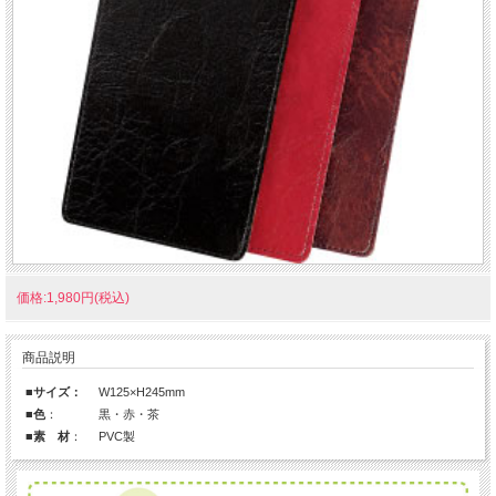
価格:1,980円(税込)
商品説明
■サイズ：
W125×H245mm
■色
：
黒・赤・茶
■素 材
：
PVC製