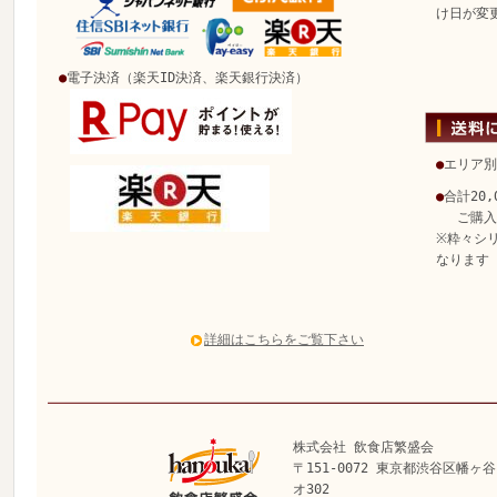
け日が変
●
電子決済（楽天ID決済、楽天銀行決済）
●
エリア別
●
合計20
ご購入で
※粋々シ
なります
詳細はこちらをご覧下さい
株式会社 飲食店繁盛会
〒151-0072 東京都渋谷区幡ヶ谷
オ302