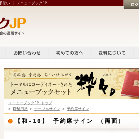
伝い | メニューブックJP
ログイン
貸出
お問い合せ
初めての方へ
送料について
メニューブックJP トップ
>
店舗用品
>
テーブルサイン
>
予約席サイン
【和-10】 予約席サイン （両面）