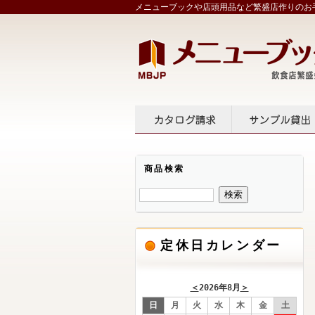
メニューブックや店頭用品など繁盛店作りのお手
カタログ請求
サンプル
商品検索
定休日カレンダー
＜
2026年8月
＞
日
月
火
水
木
金
土