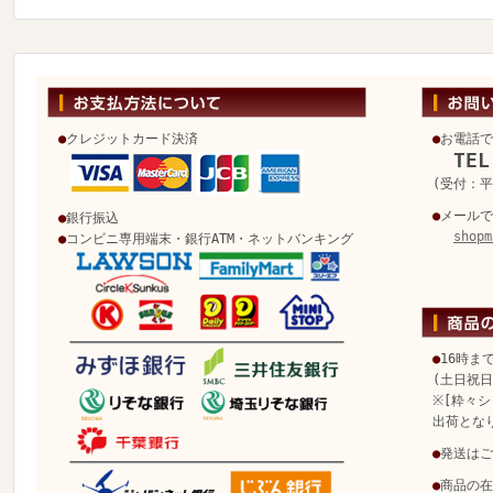
●
クレジットカード決済
●
お電話で
TEL
(受付：平日
●
メールで
●
銀行振込
shopm
●
コンビニ専用端末・銀行ATM・ネットバンキング
●
16時ま
(土日祝
※[粋々シ
出荷とな
●
発送はご
●
商品の在