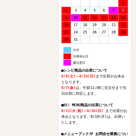
1
2
3
4
5
6
7
8
9
10
11
12
13
14
15
16
17
18
19
20
21
22
23
24
25
26
27
28
29
30
31
今日
出荷休止日
要注意日
■シンビ商品の出荷について
8/8(土)～8/16(日)
まで出荷がお休み
となります。
8/7(金)
は、午前11:00ご注文分まで当
日出荷に対応します。
■Hi! MENU商品の出荷について
8/11(火･祝)～8/16(日)
まで出荷がお
休みとなります。8/10(月)は、出荷い
たします。
■メニューブックJP お問合せ業務につい