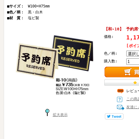
■サイズ：
W100×H75mm
■色／柄：
黒・白木
■材 質：
塩ビ製
【和-10】 予約
1,1
価格:
[ポイ
色／柄:
購入数:
レビュ
この商
友達に
拡大表示