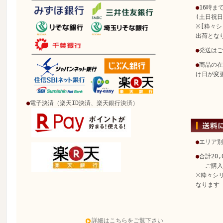
●
16時ま
(土日祝
※[粋々シ
出荷とな
●
発送はご
●
商品の在
け日が変
●
電子決済（楽天ID決済、楽天銀行決済）
●
エリア別
●
合計20
ご購入で
※粋々シ
なります
詳細はこちらをご覧下さい