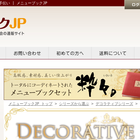
伝い | メニューブックJP
ログイン
貸出
お問い合せ
初めての方へ
送料について
メニューブックJP トップ
>
シリーズから選ぶ
>
デコラティブシリーズ
>