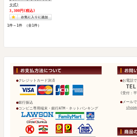
タ式)
3,300円
(税込)
1件～1件 （全1件）
●
クレジットカード決済
●
お電話で
TEL
(受付：平日
●
メールで
●
銀行振込
shopm
●
コンビニ専用端末・銀行ATM・ネットバンキング