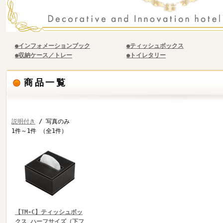
●インフォメーションブック
●ティッシュボックス
●収納ケース／トレー
●トイレタリー
商品一覧
説明付き
/ 写真のみ
1件～1件 （全1件）
【TM-C】ティッシュボッ
クス ハーフサイズ（下フ