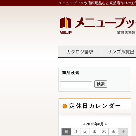
メニューブックや店頭用品など繁盛店作りのお手
カタログ請求
サンプル
商品検索
定休日カレンダー
＜
2026年8月
＞
日
月
火
水
木
金
土