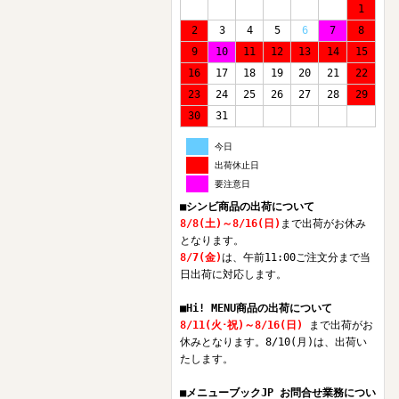
1
2
3
4
5
6
7
8
9
10
11
12
13
14
15
16
17
18
19
20
21
22
23
24
25
26
27
28
29
30
31
今日
出荷休止日
要注意日
■シンビ商品の出荷について
8/8(土)～8/16(日)
まで出荷がお休み
となります。
8/7(金)
は、午前11:00ご注文分まで当
日出荷に対応します。
■Hi! MENU商品の出荷について
8/11(火･祝)～8/16(日)
まで出荷がお
休みとなります。8/10(月)は、出荷い
たします。
■メニューブックJP お問合せ業務につい