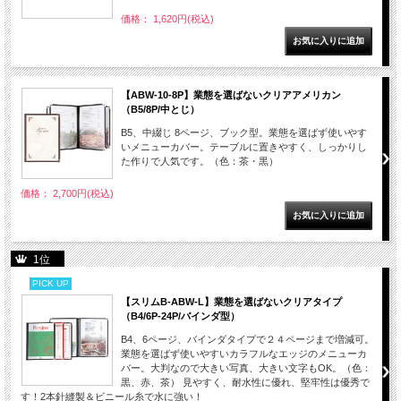
価格： 1,620円(税込)
【ABW-10-8P】業態を選ばないクリアアメリカン
（B5/8P/中とじ）
B5、中綴じ 8ページ、ブック型。業態を選ばず使いやす
いメニューカバー。テーブルに置きやすく、しっかりし
た作りで人気です。（色：茶・黒）
価格： 2,700円(税込)
1位
PICK UP
【スリムB-ABW-L】業態を選ばないクリアタイプ
（B4/6P-24P/バインダ型）
B4、6ページ、バインダタイプで２４ページまで増減可。
業態を選ばず使いやすいカラフルなエッジのメニューカ
バー。大判なので大きい写真、大きい文字もOK。（色：
黒、赤、茶） 見やすく、耐水性に優れ、堅牢性は優秀で
す！2本針縫製＆ビニール糸で水に強い！