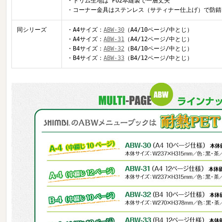
・トリム生地は PU2本縫製で一層丈夫
・コーナー金具はステンレス（サティナー仕上げ）で防錆
同シリーズ
・A4サイズ：
ABW-30
（A4/10ページ/中とじ）
・A4サイズ：
ABW-31
（A4/12ページ/中とじ）
・B4サイズ：
ABW-32
（B4/10ページ/中とじ）
・B4サイズ：
ABW-33
（B4/12ページ/中とじ）