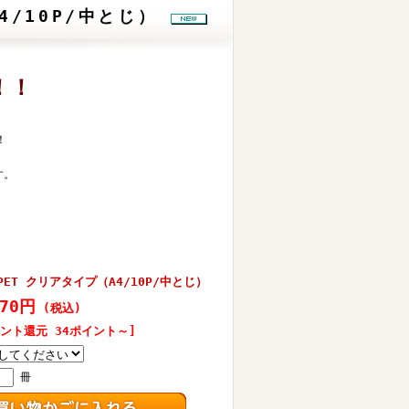
A4/10P/中とじ）
！！
！
す。
PET クリアタイプ（A4/10P/中とじ）
470円
(税込)
イント還元 34ポイント～]
冊