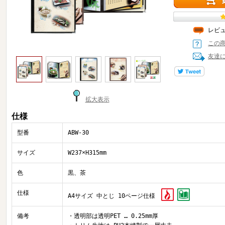
レビ
この
友達
拡大表示
仕様
型番
ABW-30
サイズ
W237×H315mm
色
黒、茶
仕様
A4サイズ 中とじ 10ページ仕様
備考
・透明部は透明PET … 0.25mm厚