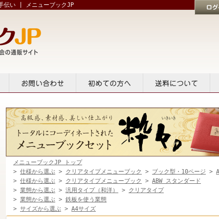
伝い | メニューブックJP
ログイン
貸出
お問い合せ
初めての方へ
送料について
メニューブックJP トップ
>
仕様から選ぶ
>
クリアタイプメニューブック
>
ブック型・10ページ
>
>
仕様から選ぶ
>
クリアタイプメニューブック
>
ABW スタンダード
>
業態から選ぶ
>
汎用タイプ（和洋）
>
クリアタイプ
>
業態から選ぶ
>
鉄板を使う業態
>
サイズから選ぶ
>
A4サイズ