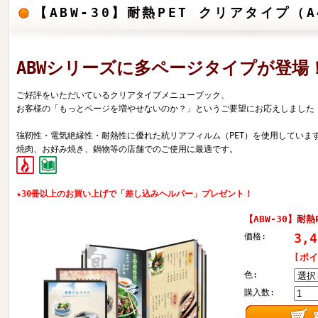
【ABW-30】耐熱PET クリアタイプ（
ABWシリーズに多ページタイプが登場
ご好評をいただいているクリアタイプメニューブック、
お客様の「もっとページを増やせないのか？」というご要望にお応えしました
強靭性・電気絶縁性・耐熱性に優れた杭リアフィルム（PET）を使用していま
焼肉、お好み焼き、鍋物等の店舗でのご使用に最適です。
★30冊以上のお買い上げで「差し込みヘルパー」プレゼント！
【ABW-30】耐熱
3,
価格:
[ポ
色:
購入数: