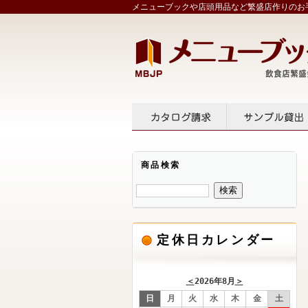
メニューブックや店頭用品など繁盛店作りのお手
カタログ請求
サンプル
商品検索
定休日カレンダー
＜
2026年8月
＞
日
月
火
水
木
金
土