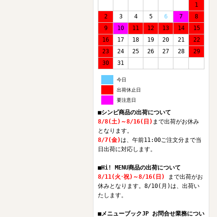
1
2
3
4
5
6
7
8
9
10
11
12
13
14
15
16
17
18
19
20
21
22
23
24
25
26
27
28
29
30
31
今日
出荷休止日
要注意日
■シンビ商品の出荷について
8/8(土)～8/16(日)
まで出荷がお休み
となります。
8/7(金)
は、午前11:00ご注文分まで当
日出荷に対応します。
■Hi! MENU商品の出荷について
8/11(火･祝)～8/16(日)
まで出荷がお
休みとなります。8/10(月)は、出荷い
たします。
■メニューブックJP お問合せ業務につい