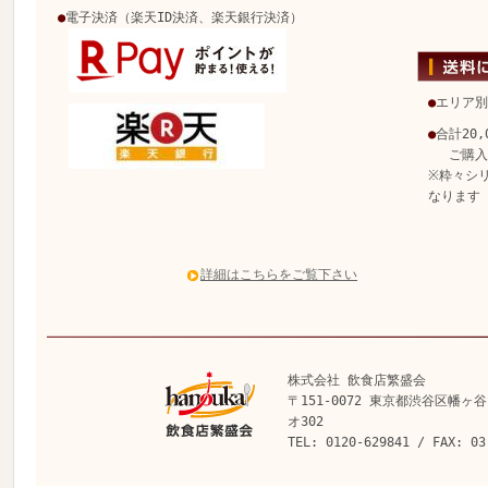
●
電子決済（楽天ID決済、楽天銀行決済）
●
エリア別
●
合計20
ご購入で
※粋々シ
なります
詳細はこちらをご覧下さい
株式会社 飲食店繁盛会
〒151-0072 東京都渋谷区幡ヶ谷
オ302
TEL: 0120-629841 / FAX: 03