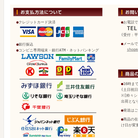
●
クレジットカード決済
●
お電話で
TEL
(受付：平日
●
メールで
●
銀行振込
shopm
●
コンビニ専用端末・銀行ATM・ネットバンキング
●
16時ま
(土日祝
※[粋々シ
出荷とな
●
発送はご
●
商品の在
け日が変