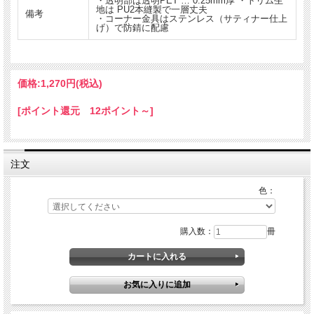
・透明部は透明PET … 0.25mm厚 ・トリム生
地は PU2本縫製で一層丈夫
備考
・コーナー金具はステンレス（サティナー仕上
げ）で防錆に配慮
価格:
1,270円
(税込)
[ポイント還元 12ポイント～]
注文
色：
購入数：
冊