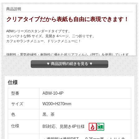
商品説明
クリアタイプだから表紙も自由に表現できます！
ABWシリーズのスタンダードタイプです。
コンパクトなB5 サイズ。見開き 4ページ、二つ折りです。
カフェやランチメニュー、ドリンクメニューに！
強靭性・電気絶縁性・耐熱性に優れた杭リアフィルム（PET）を使用しています。
焼肉、お好み焼き、鍋物等の店舗でのご使用に最適です。
▼ 商品説明の続きを見る ▼
仕様
型番
ABW-10-4P
サイズ
W200×H270mm
色
黒、茶
仕様
B5対応、見開き4P仕様