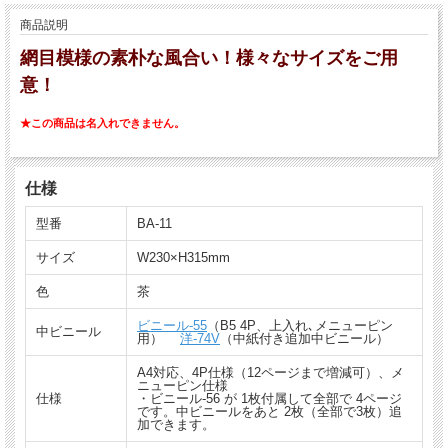
商品説明
網目模様の素朴な風合い！様々なサイズをご用
意！
★この商品は名入れできません。
仕様
型番
BA-11
サイズ
W230×H315mm
色
茶
ビニール-55
（B5 4P、上入れ､メニューピン
中ビニール
用）
洋-74V
（中紙付き追加中ビニール）
A4対応、4P仕様（12ページまで増減可）、メ
ニューピン仕様
仕様
・ビニール-56 が 1枚付属して全部で 4ページ
です。中ビニールをあと 2枚（全部で3枚）追
加できます。