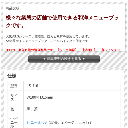
商品説明
様々な業態の店舗で使用できる和洋メニューブッ
クです。
人気のLSシリーズ。難燃性、防カビ素材を使用しています。
A4縦長サイズメニューブック。レールバインダー仕様です。
★ロゴ、名入れ等の適合商品です。【シルク印刷】 【箔押し】 【UVインクジ
ェット印刷】
▼ 商品説明の続きを見る ▼
仕様
型番
LS-116
サイ
W180×H315mm
ズ
色
黒、茶
中ビ
ニー
ビニール-69
（縦長、2ページ、上入れ）
ル