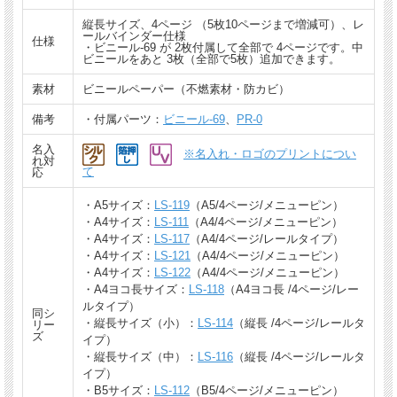
縦長サイズ、4ページ （5枚10ページまで増減可）、レ
ールバインダー仕様
仕様
・ビニール-69 が 2枚付属して全部で 4ページです。中
ビニールをあと 3枚（全部で5枚）追加できます。
素材
ビニールペーパー（不燃素材・防カビ）
備考
・付属パーツ：
ビニール-69
、
PR-0
名入
※名入れ・ロゴのプリントについ
れ対
て
応
・A5サイズ：
LS-119
（A5/4ページ/メニューピン）
・A4サイズ：
LS-111
（A4/4ページ/メニューピン）
・A4サイズ：
LS-117
（A4/4ページ/レールタイプ）
・A4サイズ：
LS-121
（A4/4ページ/メニューピン）
・A4サイズ：
LS-122
（A4/4ページ/メニューピン）
・A4ヨコ長サイズ：
LS-118
（A4ヨコ長 /4ページ/レー
ルタイプ）
同シ
・縦長サイズ（小）：
LS-114
（縦長 /4ページ/レールタ
リー
ズ
イプ）
・縦長サイズ（中）：
LS-116
（縦長 /4ページ/レールタ
イプ）
・B5サイズ：
LS-112
（B5/4ページ/メニューピン）