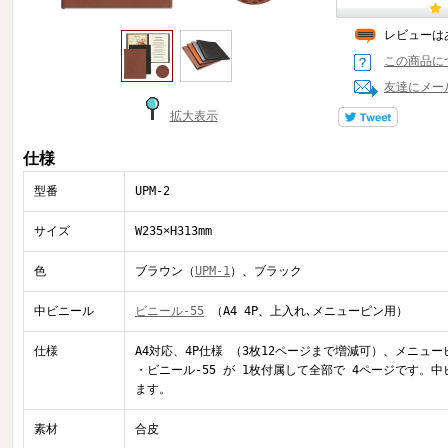
レビューは
この商品に
友達にメー
拡大表示
仕様
型番
UPM-2
サイズ
W235×H313mm
色
ブラウン（
UPM-1
）、ブラック
中ビニール
ビニール-55
（A4 4P、上入れ､メニューピン用）
仕様
A4対応、4P仕様 （3枚12ページまで増減可）、メニュー
・ビニール-55 が 1枚付属して全部で 4ページです。
ます。
素材
合皮