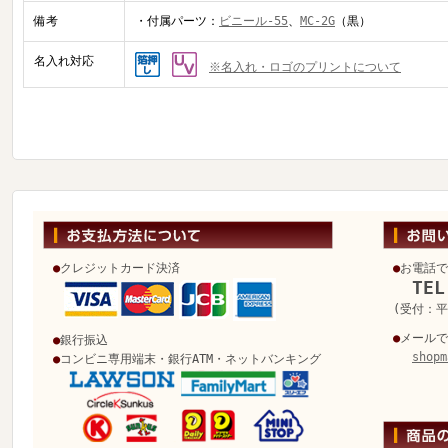
備考
・付属パーツ：
ビニール-55
、
MC-2G
（黒）
名入れ対応
※名入れ・ロゴのプリントについて
●
クレジットカード決済
●
お電話で
TEL
(受付：平日
●
メールで
●
銀行振込
shopm
●
コンビニ専用端末・銀行ATM・ネットバンキング