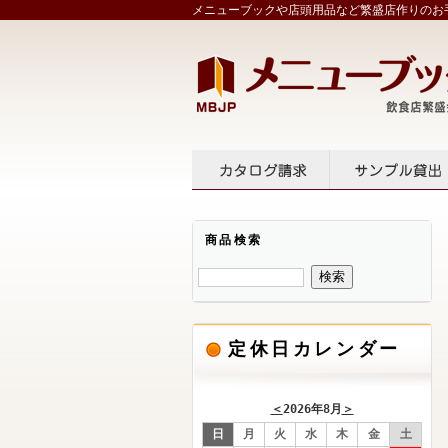
メニューブックや店頭用品など繁盛店作りのお手
カタログ請求
サンプル
商品検索
定休日カレンダー
＜
2026年8月
＞
日
月
火
水
木
金
土