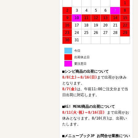
1
2
3
4
5
6
7
8
9
10
11
12
13
14
15
16
17
18
19
20
21
22
23
24
25
26
27
28
29
30
31
今日
出荷休止日
要注意日
■シンビ商品の出荷について
8/8(土)～8/16(日)
まで出荷がお休み
となります。
8/7(金)
は、午前11:00ご注文分まで当
日出荷に対応します。
■Hi! MENU商品の出荷について
8/11(火･祝)～8/16(日)
まで出荷がお
休みとなります。8/10(月)は、出荷い
たします。
■メニューブックJP お問合せ業務につい