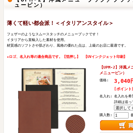
ューピン）
薄くて軽い都会派！＜イタリアンスタイル＞
フェザーのようなスムースタッチのメニューブックです！
イタリアから直輸入した素材を使用。
材質感のソフトさや肌ざわり、風格の優れた点は、上級のお店に最適です。
★ロゴ、名入れ等の適合商品です。【箔押し】 【UVインクジェット印刷】
【UPM-2】洋風メ
メニューピン）
3,04
価格:
[ポイント
名入れ:
名入れを希
詳細は追っ
購入数: