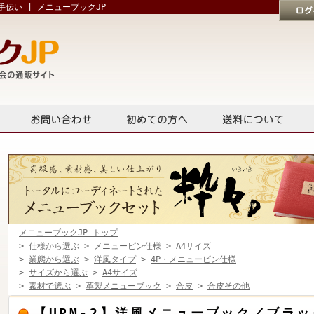
伝い | メニューブックJP
ログイン
貸出
お問い合せ
初めての方へ
送料について
メニューブックJP トップ
>
仕様から選ぶ
>
メニューピン仕様
>
A4サイズ
>
業態から選ぶ
>
洋風タイプ
>
4P・メニューピン仕様
>
サイズから選ぶ
>
A4サイズ
>
素材で選ぶ
>
革製メニューブック
>
合皮
>
合皮その他
【UPM-2】洋風メニューブック／ブラッ