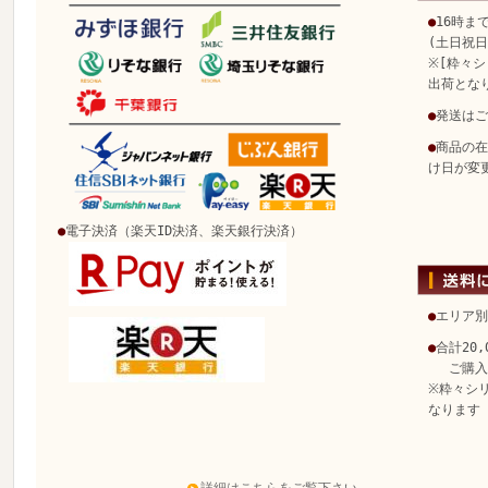
●
16時ま
(土日祝
※[粋々シ
出荷とな
●
発送はご
●
商品の在
け日が変
●
電子決済（楽天ID決済、楽天銀行決済）
●
エリア別
●
合計20
ご購入で
※粋々シ
なります