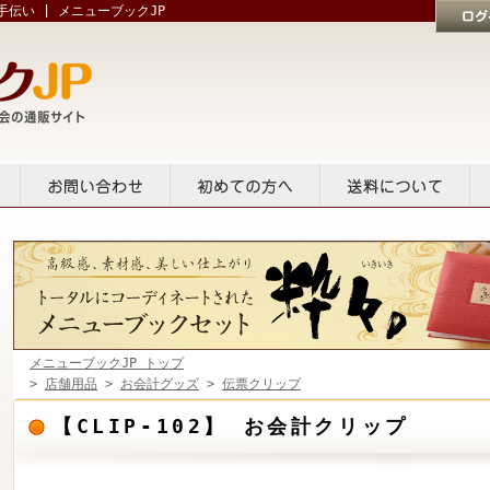
伝い | メニューブックJP
ログイン
貸出
お問い合せ
初めての方へ
送料について
メニューブックJP トップ
>
店舗用品
>
お会計グッズ
>
伝票クリップ
【CLIP-102】 お会計クリップ