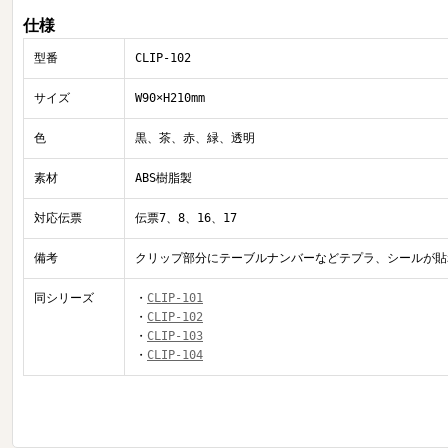
仕様
型番
CLIP-102
サイズ
W90×H210mm
色
黒、茶、赤、緑、透明
素材
ABS樹脂製
対応伝票
伝票7、8、16、17
備考
クリップ部分にテーブルナンバーなどテプラ、シールが貼
同シリーズ
・
CLIP-101
・
CLIP-102
・
CLIP-103
・
CLIP-104