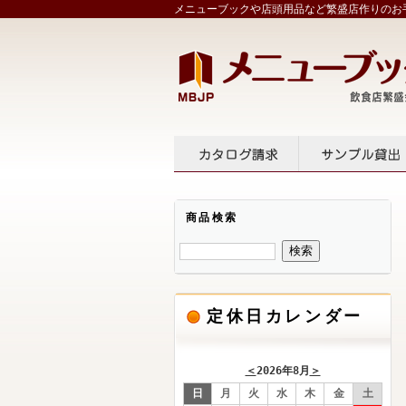
メニューブックや店頭用品など繁盛店作りのお手
カタログ請求
サンプル
商品検索
定休日カレンダー
＜
2026年8月
＞
日
月
火
水
木
金
土