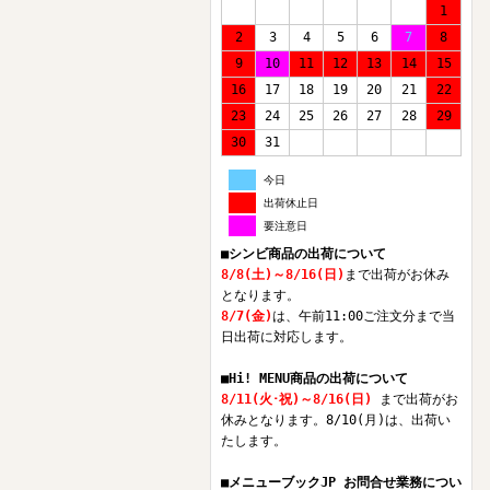
1
2
3
4
5
6
7
8
9
10
11
12
13
14
15
16
17
18
19
20
21
22
23
24
25
26
27
28
29
30
31
今日
出荷休止日
要注意日
■シンビ商品の出荷について
8/8(土)～8/16(日)
まで出荷がお休み
となります。
8/7(金)
は、午前11:00ご注文分まで当
日出荷に対応します。
■Hi! MENU商品の出荷について
8/11(火･祝)～8/16(日)
まで出荷がお
休みとなります。8/10(月)は、出荷い
たします。
■メニューブックJP お問合せ業務につい