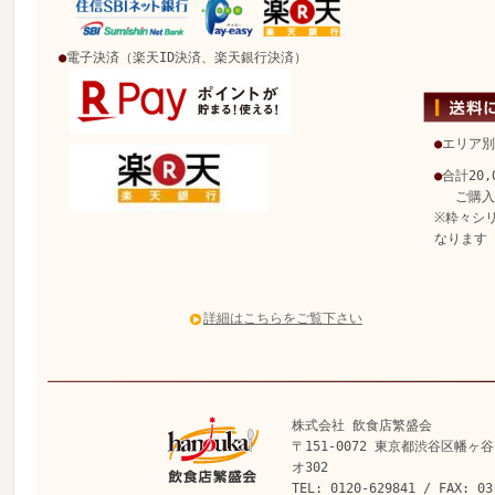
●
電子決済（楽天ID決済、楽天銀行決済）
●
エリア別
●
合計20
ご購入で
※粋々シ
なります
詳細はこちらをご覧下さい
株式会社 飲食店繁盛会
〒151-0072 東京都渋谷区幡ヶ谷
オ302
TEL: 0120-629841 / FAX: 03