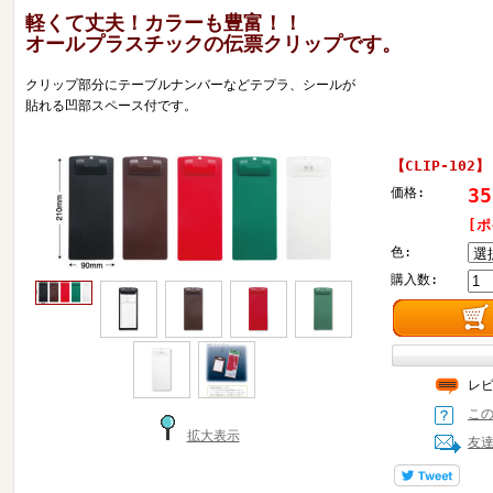
軽くて丈夫！カラーも豊富！！
オールプラスチックの伝票クリップです。
クリップ部分にテーブルナンバーなどテプラ、シールが
貼れる凹部スペース付です。
【CLIP-10
3
価格:
[
色:
購入数:
レ
こ
拡大表示
友