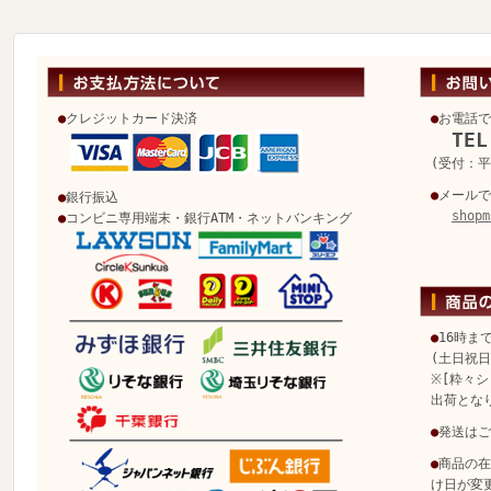
●
クレジットカード決済
●
お電話で
TEL
(受付：平日
●
メールで
●
銀行振込
shopm
●
コンビニ専用端末・銀行ATM・ネットバンキング
●
16時ま
(土日祝
※[粋々シ
出荷とな
●
発送はご
●
商品の在
け日が変