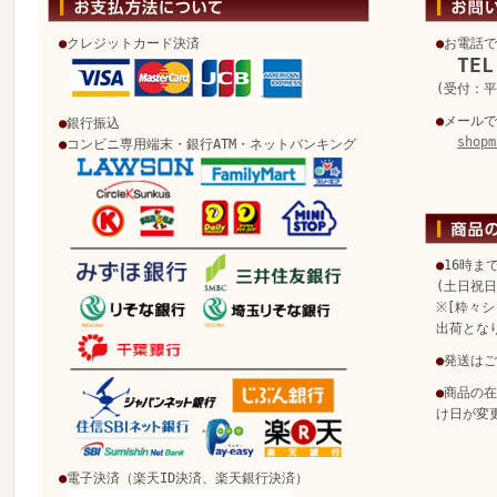
●
クレジットカード決済
●
お電話で
TEL
(受付：平日
●
メールで
●
銀行振込
shopm
●
コンビニ専用端末・銀行ATM・ネットバンキング
●
16時ま
(土日祝
※[粋々シ
出荷とな
●
発送はご
●
商品の在
け日が変
●
電子決済（楽天ID決済、楽天銀行決済）