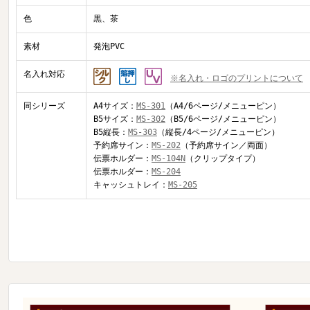
色
黒、茶
素材
発泡PVC
名入れ対応
※名入れ・ロゴのプリントについて
同シリーズ
A4サイズ：
MS-301
（A4/6ページ/メニューピン）
B5サイズ：
MS-302
（B5/6ページ/メニューピン）
B5縦長：
MS-303
（縦長/4ページ/メニューピン）
予約席サイン：
MS-202
（予約席サイン／両面）
伝票ホルダー：
MS-104N
（クリップタイプ）
伝票ホルダー：
MS-204
キャッシュトレイ：
MS-205