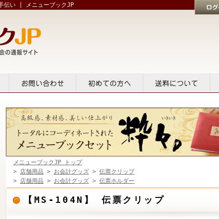
伝い | メニューブックJP
ログイン
貸出
お問い合せ
初めての方へ
送料について
メニューブックJP トップ
>
店舗用品
>
お会計グッズ
>
伝票クリップ
>
店舗用品
>
お会計グッズ
>
伝票ホルダー
【MS-104N】 伝票クリップ