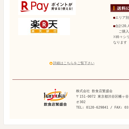
●
エリア別
●
合計20
ご購入で
※粋々シ
なります
詳細はこちらをご覧下さい
株式会社 飲食店繁盛会
〒151-0072 東京都渋谷区幡ヶ谷
オ302
TEL: 0120-629841 / FAX: 03