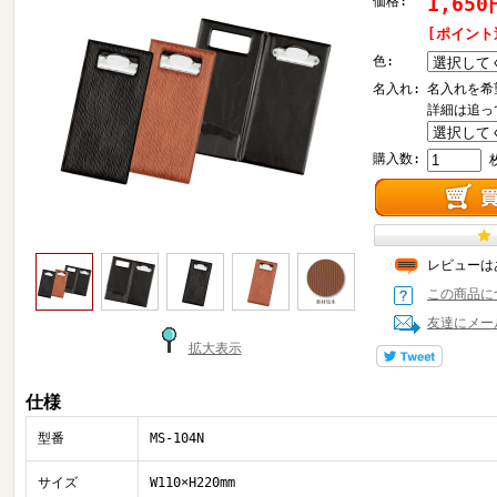
1,650
価格:
[ポイント
色:
名入れ:
名入れを希
詳細は追っ
購入数:
レビューは
この商品に
友達にメー
拡大表示
仕様
型番
MS-104N
サイズ
W110×H220mm