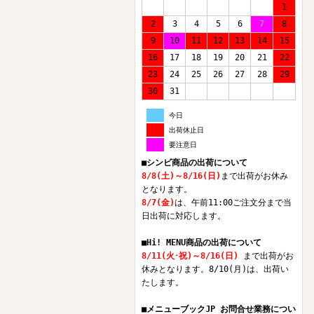
1
2
3
4
5
6
7
8
9
10
11
12
13
14
15
16
17
18
19
20
21
22
23
24
25
26
27
28
29
30
31
今日
出荷休止日
要注意日
■シンビ商品の出荷について
8/8(土)～8/16(日)
まで出荷がお休み
となります。
8/7(金)
は、午前11:00ご注文分まで当
日出荷に対応します。
■Hi! MENU商品の出荷について
8/11(火･祝)～8/16(日)
まで出荷がお
休みとなります。8/10(月)は、出荷い
たします。
■メニューブックJP お問合せ業務につい