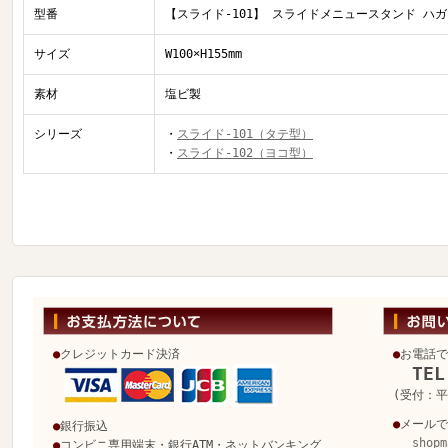
型番
【スライド-101】 スライドメニュースタンド ハガ
サイズ
W100×H155mm
素材
塩ビ製
シリーズ
・
スライド-101（タテ型）
・
スライド-102（ヨコ型）
●
クレジットカード決済
●
お電話で
TEL
(受付：平日
●
メールで
●
銀行振込
shopm
●
コンビニ専用端末・銀行ATM・ネットバンキング