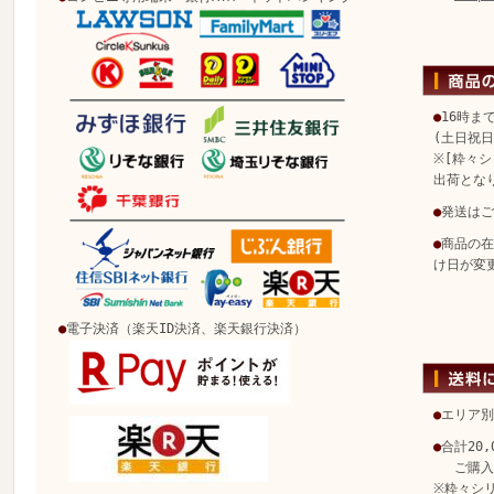
●
16時ま
(土日祝
※[粋々シ
出荷とな
●
発送はご
●
商品の在
け日が変
●
電子決済（楽天ID決済、楽天銀行決済）
●
エリア別
●
合計20
ご購入で
※粋々シ