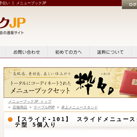
伝い | メニューブックJP
ログイン
貸出
お問い合せ
初めての方へ
送料について
メニューブックJP トップ
>
店舗用品
>
テーブルPOP
>
卓上メニュースタンド
【スライド-101】 スライドメニュー
テ型 5個入り