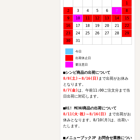
1
2
3
4
5
6
7
8
9
10
11
12
13
14
15
16
17
18
19
20
21
22
23
24
25
26
27
28
29
30
31
今日
出荷休止日
要注意日
■シンビ商品の出荷について
8/8(土)～8/16(日)
まで出荷がお休み
となります。
8/7(金)
は、午前11:00ご注文分まで当
日出荷に対応します。
■Hi! MENU商品の出荷について
8/11(火･祝)～8/16(日)
まで出荷がお
休みとなります。8/10(月)は、出荷い
たします。
■メニューブックJP お問合せ業務につい