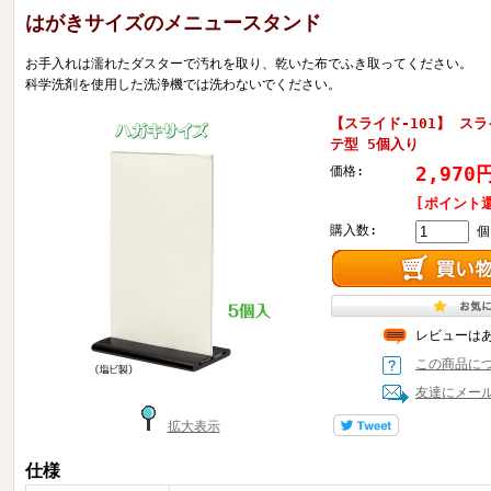
はがきサイズのメニュースタンド
お手入れは濡れたダスターで汚れを取り、乾いた布でふき取ってください。
科学洗剤を使用した洗浄機では洗わないでください。
【スライド-101】 ス
テ型 5個入り
2,97
価格:
[ポイント還
購入数:
個
レビューは
この商品に
友達にメー
拡大表示
仕様