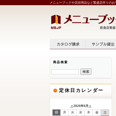
メニューブックや店頭用品など繁盛店作りのお手
カタログ請求
サンプル
商品検索
定休日カレンダー
＜
2026年8月
＞
日
月
火
水
木
金
土