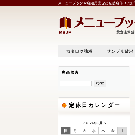
メニューブックや店頭用品など繁盛店作りのお手
カタログ請求
サンプル
商品検索
定休日カレンダー
＜
2026年8月
＞
日
月
火
水
木
金
土