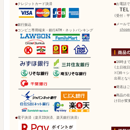
●
クレジットカード決済
●
お電話で
TEL
(受付：平日
●
メールで
●
銀行振込
shopm
●
コンビニ専用端末・銀行ATM・ネットバンキング
●
16時ま
(土日祝
※[粋々シ
出荷とな
●
発送はご
●
商品の在
け日が変
●
電子決済（楽天ID決済、楽天銀行決済）