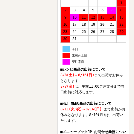
1
2
3
4
5
6
7
8
9
10
11
12
13
14
15
16
17
18
19
20
21
22
23
24
25
26
27
28
29
30
31
今日
出荷休止日
要注意日
■シンビ商品の出荷について
8/8(土)～8/16(日)
まで出荷がお休み
となります。
8/7(金)
は、午前11:00ご注文分まで当
日出荷に対応します。
■Hi! MENU商品の出荷について
8/11(火･祝)～8/16(日)
まで出荷がお
休みとなります。8/10(月)は、出荷い
たします。
■メニューブックJP お問合せ業務につい