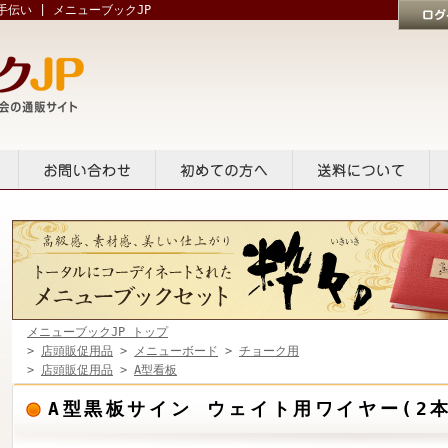
伝い | メニューブックJP
ログイン
貸出
お問い合せ
初めての方へ
送料について
メニューブックJP トップ
>
店頭販促用品
>
メニューボード
>
チョーク用
>
店頭販促用品
>
A型看板
A型黒板サイン ウェイト用ワイヤー(2