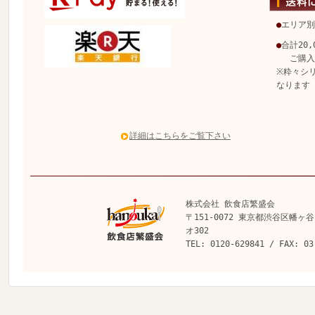
●
エリア別
●
合計20
ご購入で
※粋々シ
なります
詳細はこちらをご覧下さい
株式会社 飲食店繁盛会
〒151-0072 東京都渋谷区幡ヶ谷
オ302
TEL: 0120-629841 / FAX: 03