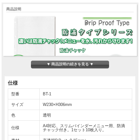
商品説明
▼ 商品説明の続きを見る ▼
仕様
型番
BT-1
違いは防滴チャック！メニューを水、汚れから守
ります！
サイズ
W230×H306mm
色
透明
高透明P.P.製の中ビニールに待望の防滴タイプが加わりました。
キッチリと閉まる防滴チャック付きですので、誤って水や調味料をこぼしてしまっ
A4対応、スリムバインダーメニュー用、防滴
た時など、メニューを汚れから守ります。
仕様
チャック付き。1セット10枚入り。
★現在ご使用の
ビニール-63
、
ビニール-67
と交換して、スリムバインダーにお使い