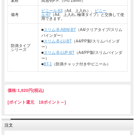
素材
高透明P.P.（t=0.15mm）
頂けます。（セット許容枚数：8枚）
ビニール-63
（A4、上入れ）、
ビニー
★防水仕様ではありませんので、水没・長時間の水濡れの場合、水が入り込む場合
備考
ル-67
（A4、上入れ､極薄タイプ）と交換して使
があります。
用できます。
■
スリム-B-ABW-BT
（A4/クリアタイプ/スリム
バインダー）
■
スリム-B-LU-BT
（A4/PP製/スリムバインダ
防滴タイプ
ー）
シリーズ
■
スリム-B-LUP-BT
（A4/PP製/スリムバインダ
ー）
■
BT-1
（防滴チャック付き中ビニール）
価格:
1,820円
(税込)
[ポイント還元 18ポイント～]
注文