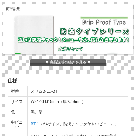
商品説明
▼ 商品説明の続きを見る ▼
仕様
型番
スリムB-LU-BT
防滴チャック付きビニールで、メニューを水・汚
れから守ります。
サイズ
W242×H315mm（厚み19mm）
色
黒、茶
高透明P.P.製（ポリプロピレン製）中ビニールに待望の防滴タイプが加わりまし
た。
中ビニ
キッチリと閉まる防滴チャック付きですので、誤って水や調味料等をこぼしてしま
BT-1
（A4サイズ、防滴チャック付き中ビニール）
ール
った時など、メニューを汚れから守ります。
メニューブックカバーとセットの商品のほか、中ビニール単体（
BT-1
）での販売も