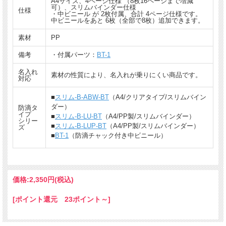
A4サイズ、4ページ仕様 （8枚16ページまで増減
ございます。
可）、スリムバインダー仕様
仕様
・中ビニール が 2枚付属、合計 4ページ仕様です。
★防水仕様ではありませんので、水没・長時間の水濡れの場合、水が入り込む場合
中ビニールをあと 6枚（全部で8枚）追加できます。
があります。
★防滴仕様は中ビニールのみとなります。メニューブックカバーの水濡れにはご注
素材
PP
意下さい。
★表紙はPP製の薄く、しなるような素材です。
備考
・付属パーツ：
BT-1
★素材の性質により、名入れが乗りにくい商品です。
名入れ
素材の性質により、名入れが乗りにくい商品です。
対応
■
スリム-B-ABW-BT
（A4/クリアタイプ/スリムバイン
ダー）
防滴タ
イプ
■
スリム-B-LU-BT
（A4/PP製/スリムバインダー）
シリー
■
スリム-B-LUP-BT
（A4/PP製/スリムバインダー）
ズ
■
BT-1
（防滴チャック付き中ビニール）
価格:
2,350円
(税込)
[ポイント還元 23ポイント～]